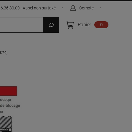
76.36.80.00 - Appel non surtaxé
•
Compte
•
Panier
0
CK70)