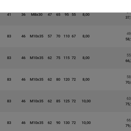
31
41
36
M8x30
47
65
95
55
8,00
37,
49
83
46
M10x35
57
70
110
67
8,00
58,
55
83
46
M10x35
62
75
115
72
8,00
66,
58
83
46
M10x35
62
80
120
72
8,00
70,
63
83
46
M10x35
62
85
125
72
10,00
75,
66
83
46
M10x35
62
90
130
72
10,00
79,