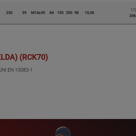
172
230
59
M14x45
84
150
200
98
10,00
206
KLDA) (RCK70)
UNI EN 10083-1