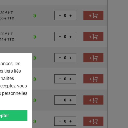
,30 € HT
-
+
+
56 € TTC
,20 € HT
-
+
+
44 € TTC
,90 € HT
-
+
+
68 € TTC
ances, les
 tiers liés
,80 € HT
-
nnalités
+
+
56 € TTC
 Acceptez-vous
s personnelles
,00 € HT
-
+
+
40 € TTC
pter
,68 € HT
-
+
+
01 € TTC