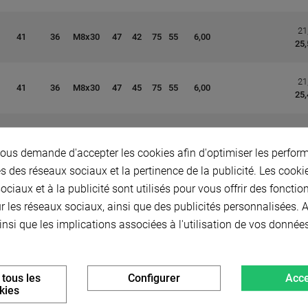
21
41
36
M8x30
47
42
75
55
6,00
25,
21
41
36
M8x30
47
45
75
55
6,00
25,
23
41
36
M8x30
47
48
80
55
6,00
28,
us demande d'accepter les cookies afin d'optimiser les perform
s des réseaux sociaux et la pertinence de la publicité. Les cookies
23
ciaux et à la publicité sont utilisés pour vous offrir des fonctio
41
36
M8x30
47
50
80
55
6,00
28,
r les réseaux sociaux, ainsi que des publicités personnalisées.
insi que les implications associées à l'utilisation de vos donnée
27
41
36
M8x30
47
55
85
55
8,00
32,
 tous les
Configurer
Acce
21
kies
41
36
M8x30
47
60
90
55
8,00
- 25%
26,