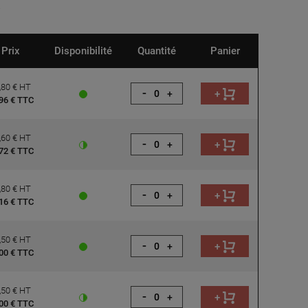
Prix
Disponibilité
Quantité
Panier
,80 € HT
-
+
+
96 € TTC
,60 € HT
-
+
+
72 € TTC
,80 € HT
-
+
+
16 € TTC
,50 € HT
-
+
+
00 € TTC
,50 € HT
-
+
+
00 € TTC