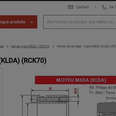
Contact
•
04.
ogue produits
age
Moyeu type MSDA / RCK70
Moyeu de serrage - Type MSDA (KLDA) (R
(KLDA) (RCK70)