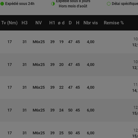
Expédié sous 8 jours
Expédié sous 24h
Délai spécifique
Hors mois d'août
Tv (Nm)
H3
NV
H1
ø d
D
H
Nbr vis
Remise %
10
17
31
M6x25
39
19
47
45
4,00
12,
10
17
31
M6x25
39
20
47
45
4,00
12,
11
17
31
M6x25
39
22
47
45
4,00
14,
12
17
31
M6x25
39
24
50
45
6,00
15,
12
17
31
M6x25
39
25
50
45
6,00
15,