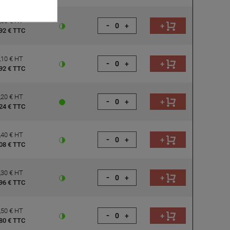
,60 € HT
-
+
+
92 € TTC
,10 € HT
-
+
+
92 € TTC
,20 € HT
-
+
+
24 € TTC
,40 € HT
-
+
+
08 € TTC
,30 € HT
-
+
+
96 € TTC
,50 € HT
-
+
+
80 € TTC