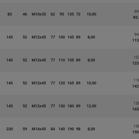
69
83
46
M10x35
62
95
135
72
10,00
83,
94
145
52
M12x45
77
100
145
89
8,00
113
103
145
52
M12x45
77
110
155
89
8,00
123
118
145
52
M12x45
77
120
165
89
10,00
142
138
145
52
M12x45
77
130
180
89
12,00
165
158
230
59
M14x45
84
140
190
98
8,00
190