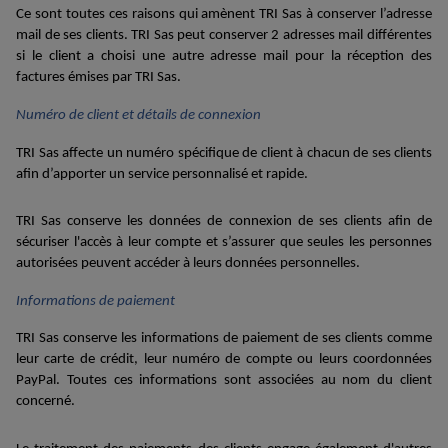
Ce sont toutes ces raisons qui amènent TRI Sas à conserver l’adresse
mail de ses clients. TRI Sas peut conserver 2 adresse
s
mail différentes
si le client a choisi une
autre
adresse mail pour la réception des
factures émises par TRI Sas.
N
uméro de client
et dé
tails de connexion
TRI Sas affecte u
n
numéro spécifique de client à chacun de ses clients
afin d
’apporter un service personnalisé et rapide
.
TRI Sas
conserve les
données de connexion
de ses clients afin de
sécuriser l'accès à
leur
compte et
s’
assurer que seules les personnes
autorisées p
euve
nt accéder à
leur
s données personnelles.
Informations de paiement
TRI Sas
conserve
les informations de paiement
de ses clients
comme
leur
carte de crédit,
leur
numéro de compte
ou leurs
coordonnées
PayPal
. Toutes ces informations sont associées au nom du client
concerné.