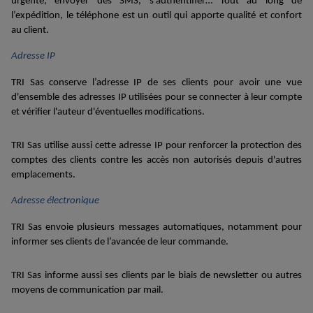
urgente, envoyer des SMS, s’authentifier… Tout au long de
l’expédition, le téléphone est un outil qui apporte qualité et confort
au client.
Adresse IP
TRI Sas conserve
l’
adresse
IP
de ses clients pour
avoir une vue
d'ensemble des adresses IP utilisées pour se connecter à
leur
compte
et vérifier l'auteur d'éventuelles modifications.
TRI Sas utilise aussi cette adresse IP
pour renforcer la protection de
s
compte
s
des clients
contre les accès non autorisés depuis d'autres
emplacements.
Adresse électronique
TRI
S
as
envoie plusieurs
messages
automatiques
, notamment pour
i
nform
er ses clients
de l’avancée de
l
eur
commande.
TRI Sas informe aussi ses clients par le biais de newsletter ou autres
moyens de
communication
par mail.