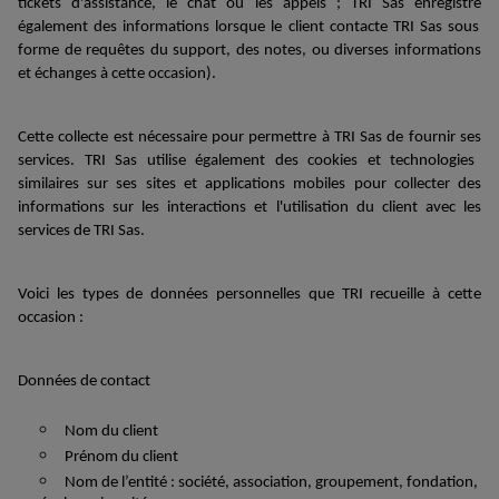
tickets d'assistance, le chat ou les appels ;
TRI Sas
enregistr
e
également des informations lorsque
le client contacte
TRI Sas
sous
forme de
requêtes du support, des notes, ou
diverses
informations
et échanges à cette occasion)
.
Cette collecte est nécessaire
pour
permettre
à TRI Sas
de fournir
se
s
services.
TRI Sas
utilis
e
également des cookies et technologies
similaires sur
se
s
sites et applications mobiles pour collecter des
informations sur les interactions et l'utilisation
du
client avec les
services
de TRI Sas
.
Voici les types de données personnelles que
TRI
recueill
e
à cette
occasion
:
Données de contact
Nom du client
Prénom du client
N
om de
l’entité :
s
ociété
, association,
groupement,
fondation
,