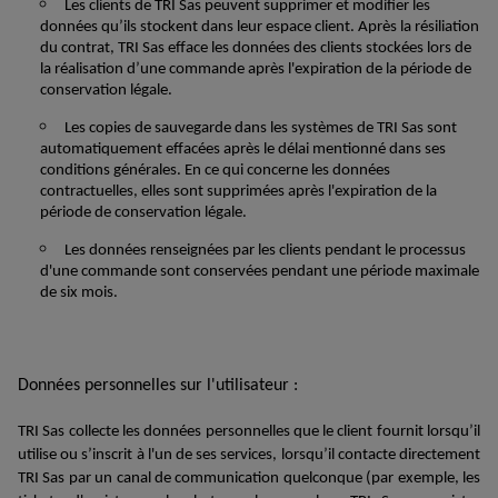
Le
s clients
de TRI Sas
peuvent supprimer et
modifier les
données
qu
’ils
stockent dans
leur espace client
. Après la résiliation
du contrat,
TRI Sas efface les
données
des clients
stockées
lors de
la réalisation d’une commande
après l'expiration de la période de
conservation légale.
Les copies de sauvegarde dans
le
s systèmes
de TRI Sas
sont
automatiquement effacées après le délai mentionné dans
se
s
conditions générales. En ce qui concerne les données
contractuelles, elles sont supprimées après l'expiration de la
période de conservation légale.
Les données
renseign
ées
par les clients
pendant le processus
d'une commande sont conservées pendant une période maximale
de six mois.
Données personnelles sur l'utilisateur
:
TRI Sas
collect
e
les données personnelles que
le client fournit
lorsqu
’il
utilise ou
s’inscrit
à l'un de
se
s
services,
lorsqu
’il
contacte directement
TRI Sas
par un canal de communication quelconque (par exemple, les