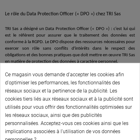
Le
rôl
e
du
Data Protection
Officer
(
«
DPO
»
)
chez
TRI Sas
TRI Sas a désigné un Data Protection
Officer
(« DPO ») : c’est lui qui
est le référent pour assurer que le traitement des données est
conforme à la RGPD. Le DPO
dispose des ressources nécessaires pour
exercer son rôle sans conflits d'intérêts dans le respect des
obligations et des bonnes pratiques que doit mettre en
œuvre
TRI Sas
en matière de protection des données à caractère personnel.
Ce magasin vous demande d'accepter les cookies afin
Stéphanie GHENO
, Data Protection Officer (DPO)
d'optimiser les performances, les fonctionnalités des
réseaux sociaux et la pertinence de la publicité. Les
cookies tiers liés aux réseaux sociaux et à la publicité sont
Lutte contre la fraude
utilisés pour vous offrir des fonctionnalités optimisées sur
les réseaux sociaux, ainsi que des publicités
En conservant leurs coordonnées
personnelles
, TRI Sas a les moyens
personnalisées. Acceptez-vous ces cookies ainsi que les
de vérifier l’identité
de ses clients et, par là même, de bloquer toute
implications associées à l'utilisation de vos données
personne tentant d’usurper leur identité à des fins malveillantes.
personnelles ?