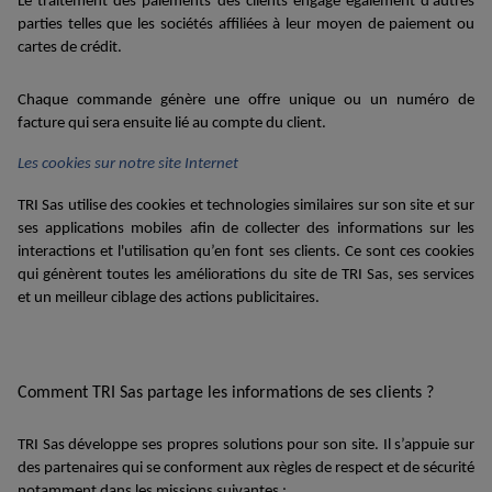
Le traitement des paiements
des clients
engage également d'autres
parties telles que les sociétés affiliées à
leur
moyen de paiement ou
cartes de crédit.
Chaque
commande
gén
è
r
e
une offre unique ou un numéro de
facture qui sera ensuite lié
au compte du client.
Les cookies sur
notre site Internet
TRI Sas
utilis
e
des cookies et technologies similaires sur
son
site et sur
ses
applications mobiles
afin de
collecter des informations sur les
interactions et l'utilisation
qu
’en
font ses clients
.
Ce sont ces cookies
qui génèrent toutes l
es améliorations
du
site
de TRI Sas
,
se
s
services
et
un meilleur
ciblage des
actions publicitaires
.
Comment TRI Sas partage les informations de ses clients
?
TRI Sas
développe ses
propres
solutions
pour son site. Il s’appuie sur
des
partenaires qui
se conforment aux règles de respect et de sécurité
notamment dans les missions suivantes :