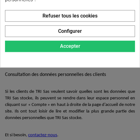
Refuser tous les cookies
Cookies
Configurer
Comme sur la quasi-totalité des sites, TRI Sas utilise d
es cookies
contenant certaines informations de ses clients afin de mieux
Accepter
connaître leurs habitudes, leurs centres d’intérêt. Pour approfondir
ce sujet, vous pouvez consulter la rubrique concernant
notre
politique sur les cookies.
Consultation des données personnelles de
s
clients
Si
le
s clients
de TRI Sas
veulent savoir quelles sont les données que
TRI Sas stocke, ils
peuvent se rendre dans leur espace personnel
en
cliquant
sur
« Compte » en haut à droite de la page d’accueil de notre
site. Ils
ont tout loisir de lire et modifier la plus
grand
e
partie des
donn
é
es
personnelles que
TRI Sas stocke
.
Et si besoin,
contactez-nous
.