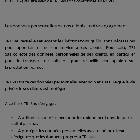
(« CGU »)
d
u site
Web
de TRI Sas
sont conformes au RGPD.
Le
s données personnelles
de nos clients
: notre engagement
TRI Sas
recueille
seulement les informations qui lui sont nécessaires
pour apporter le meilleur service à ses clients. Pour cela,
TRI
Sas
collecte
des données personnelles de
se
s clients, en particulier
pour le transport de colis ou pour recueillir
leur
opi
n
ion sur
la
prestation
réalisée
.
TRI Sas
traite
ce
s données personnelles avec soin et s'assure que
la
vie
privée
de ses clients
est protégée.
A ce titre, TRI Sas s’engage :
A utiliser les données personnelles uniquement dans le cadre
défini plus bas
A protéger les données personnelles avec le même niveau
d’exigence que les données propres à TRI sas