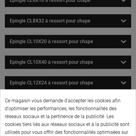
Epingle CL8X16 à ressort pour chape
Epingle CL8X32 à ressort pour chape
Epingle CL10X20 à ressort pour chape
Epingle CL10X40 à ressort pour chape
Epingle CL12X24 à ressort pour chape
Ce magasin vous demande d'accepter les cookies afin
Epingle CL12X48 à ressort pour chape
d'optimiser les performances, les fonctionnalités des
réseaux sociaux et la pertinence de la publicité. Les
Epingle CL14X28 à ressort pour chape
cookies tiers liés aux réseaux sociaux et à la publicité sont
utilisés pour vous offrir des fonctionnalités optimisées sur