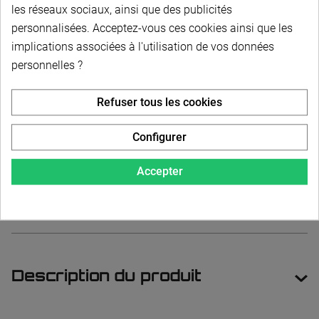
les réseaux sociaux, ainsi que des publicités
Epingle CL14x56 à ressort pour chape
personnalisées. Acceptez-vous ces cookies ainsi que les
implications associées à l'utilisation de vos données
personnelles ?
Epingle CL16X32 à ressort pour chape
Refuser tous les cookies
Epingle CL16X64 à ressort pour chape - DESTOCK
Configurer
Epingle CL20X40 à ressort pour chape
Accepter
Description du produit