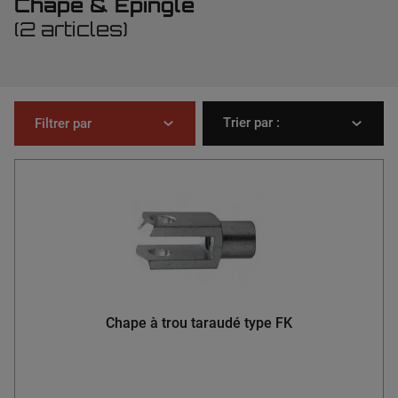
Chape & Epingle
(2 articles)
Trier par :
Filtrer par
Chape à trou taraudé type FK