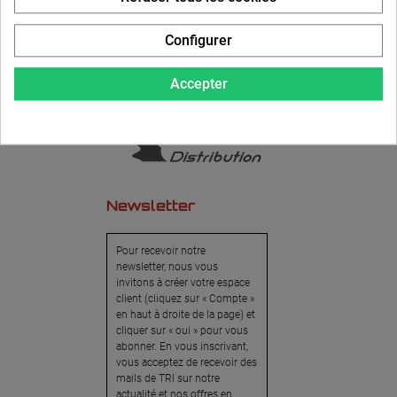
Configurer
Accepter
Newsletter
Pour recevoir notre
newsletter, nous vous
invitons à créer votre espace
client (cliquez sur « Compte »
en haut à droite de la page) et
cliquer sur « oui » pour vous
abonner. En vous inscrivant,
vous acceptez de recevoir des
mails de TRI sur notre
actualité et nos offres en