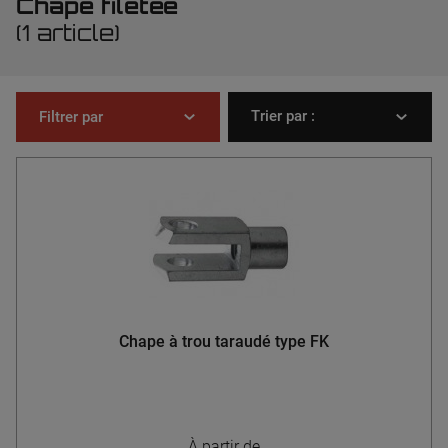
Chape filetée
(1 article)
Trier par :
Filtrer par
Chape à trou taraudé type FK
À partir de