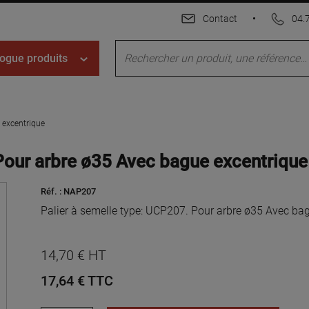
Contact
•
04.
ogue produits
 excentrique
Pour arbre ø35 Avec bague excentrique
Réf. :
NAP207
Palier à semelle type: UCP207. Pour arbre ø35 Avec ba
14,70 € HT
17,64 €
TTC