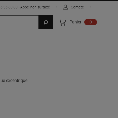
76.36.80.00 - Appel non surtaxé
•
Compte
•
Panier
0
gue excentrique