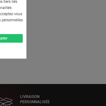
 tiers liés
nnalités
 Acceptez-vous
s personnelles
pter
LIVRAISON
PERSONNALISÉE