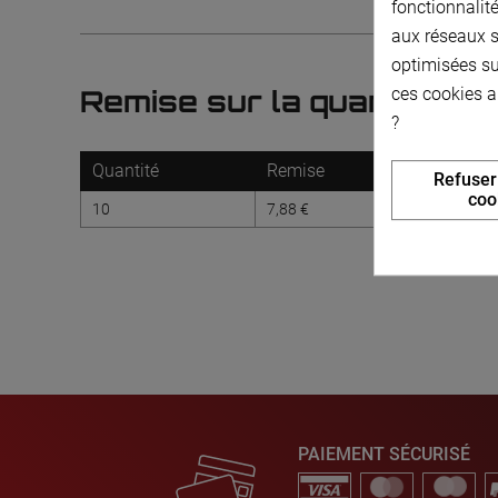
fonctionnalité
aux réseaux so
optimisées su
ces cookies a
Remise sur la quantité
?
Quantité
Remise
Vous éc
Refuser
coo
10
7,88 €
Jusqu'à 78
PAIEMENT SÉCURISÉ