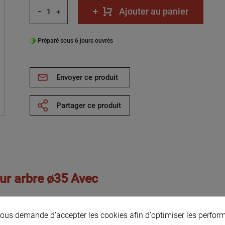
-
+
Ajouter au panier
+
Préparé sous 6 jours ouvrés
Envoyer ce produit
Partager ce produit
our arbre ø35 Avec
 bague excentrique
us demande d'accepter les cookies afin d'optimiser les perform