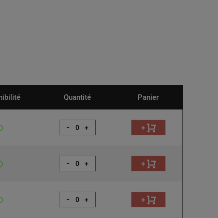
ibilité
Quantité
Panier
-
+
+
-
+
+
-
+
+