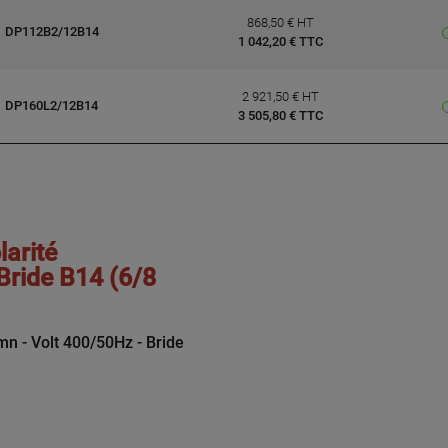
868,50 € HT
DP112B2/12B14
1 042,20 € TTC
2 921,50 € HT
DP160L2/12B14
3 505,80 € TTC
arité
Bride B14 (6/8
n - Volt 400/50Hz - Bride