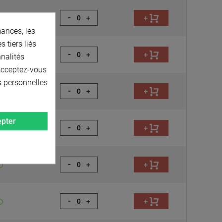
-
+
+
ances, les
 tiers liés
-
+
+
nnalités
 Acceptez-vous
s personnelles
-
+
+
pter
-
+
+
-
+
+
-
+
+