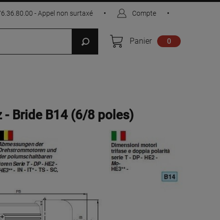
76.36.80.00 - Appel non surtaxé
•
Compte
•
Panier
0
- Bride B14 (6/8 poles)