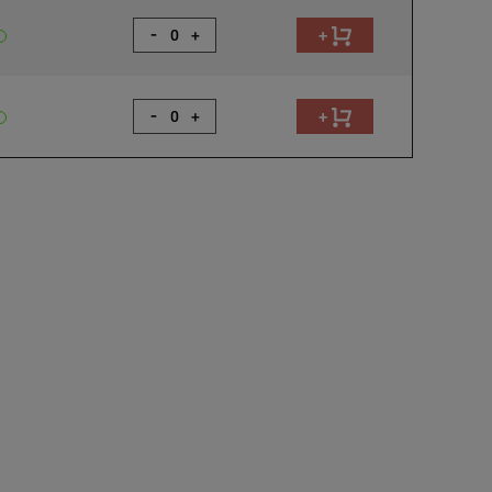
-
+
+
-
+
+