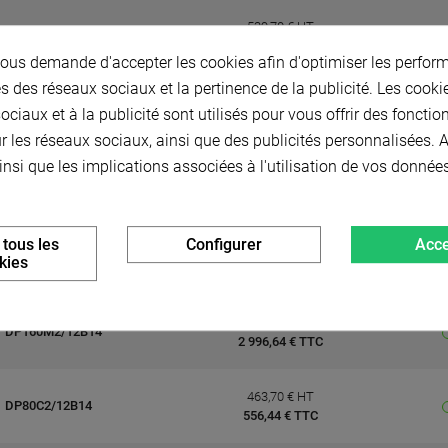
539,70 € HT
DP90LB2/12B14
647,64 € TTC
us demande d'accepter les cookies afin d'optimiser les perform
s des réseaux sociaux et la pertinence de la publicité. Les cookies
1 317,10 € HT
DP132M2/12B14
ciaux et à la publicité sont utilisés pour vous offrir des fonctio
1 580,52 € TTC
r les réseaux sociaux, ainsi que des publicités personnalisées.
insi que les implications associées à l'utilisation de vos donnée
437,00 € HT
DP80B2/12B14
524,40 € TTC
 tous les
Configurer
Acce
689,20 € HT
DP100B2/12B14
kies
827,04 € TTC
2 497,20 € HT
DP160M2/12B14
2 996,64 € TTC
463,70 € HT
DP80C2/12B14
556,44 € TTC