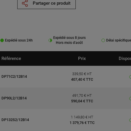
Partager ce produit
Expédié sous 8 jours
Expédié sous 24h
Délai spécifique
Hors mois d'août
Référence
Prix
Dispon
339,50 € HT
DP71C2/12B14
407,40 € TTC
491,70 € HT
DP90L2/12B14
590,04 € TTC
1 149,80 € HT
DP132S2/12B14
1 379,76 € TTC