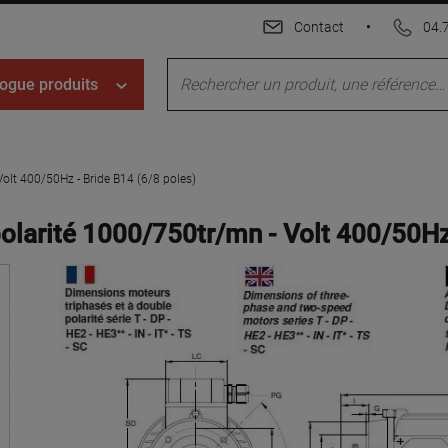
Contact
•
04.
ogue produits
olt 400/50Hz - Bride B14 (6/8 poles)
larité 1000/750tr/mn - Volt 400/50Hz 