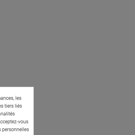
ances, les
 tiers liés
nnalités
 Acceptez-vous
s personnelles