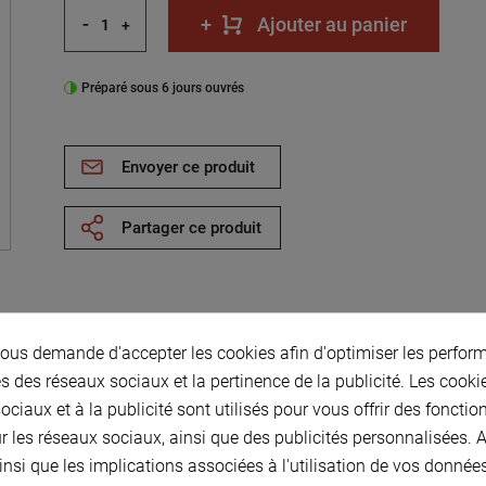
-
+
Ajouter au panier
+
Préparé sous 6 jours ouvrés
Envoyer ce produit
Partager ce produit
us demande d'accepter les cookies afin d'optimiser les perform
 Pas 14 mm-
s des réseaux sociaux et la pertinence de la publicité. Les cookies
(Lp1512)
ciaux et à la publicité sont utilisés pour vous offrir des fonctio
r les réseaux sociaux, ainsi que des publicités personnalisées.
r 55mm- Nbr.de dents
insi que les implications associées à l'utilisation de vos donnée