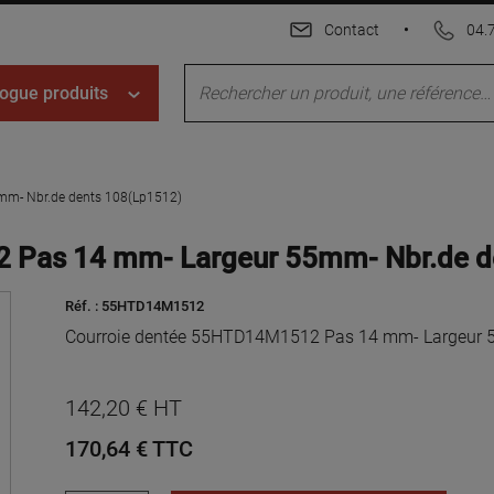
Contact
•
04.
ogue produits
mm- Nbr.de dents 108(Lp1512)
 Pas 14 mm- Largeur 55mm- Nbr.de d
Réf. :
55HTD14M1512
Courroie dentée 55HTD14M1512 Pas 14 mm- Largeur 5
142,20 € HT
170,64 €
TTC