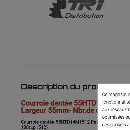
Description du produit
Ce magasin vo
Courroie dentée 55HTD14M1512
fonctionnalité
Largeur 55mm- Nbr.de dents 108
aux réseaux so
optimisées su
Courroie dentée 55HTD14M1512 Pas 14 mm- Largeu
ces cookies a
108(Lp1512)