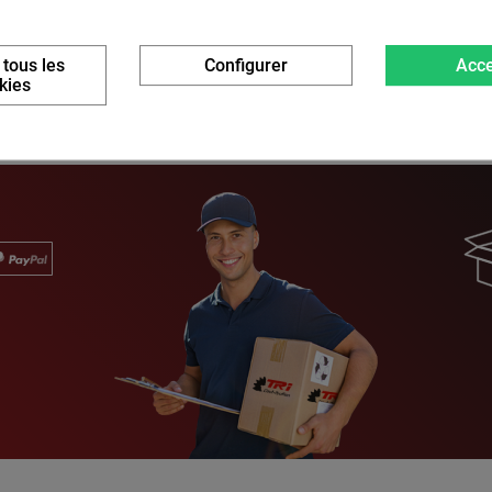
 tous les
Configurer
Acce
kies