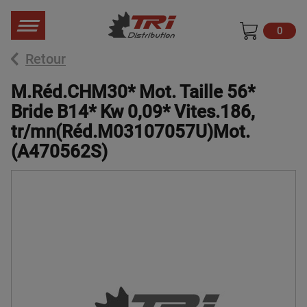
0
Retour
M.Réd.CHM30* Mot. Taille 56*
Bride B14* Kw 0,09* Vites.186,
tr/mn(Réd.M03107057U)Mot.
(A470562S)