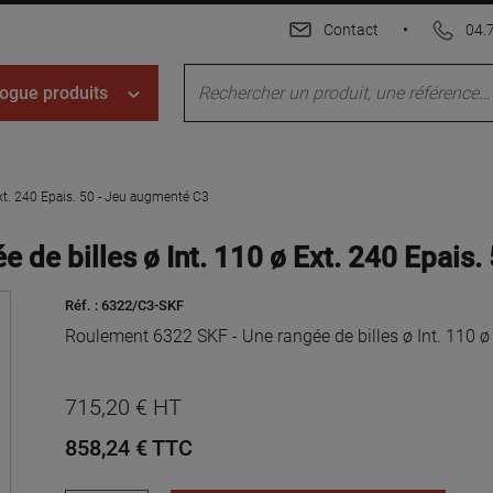
Contact
•
04.
ogue produits
xt. 240 Epais. 50 - Jeu augmenté C3
 de billes ø Int. 110 ø Ext. 240 Epais
Réf. :
6322/C3-SKF
Roulement 6322 SKF - Une rangée de billes ø Int. 110 ø
715,20 € HT
858,24 €
TTC