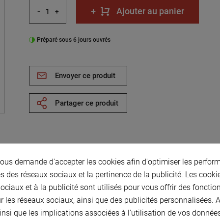
-
+
Ajouter au panier
+
Préparé sous 6 jours ouvrés
Envoyer ce produit
Partager ce produit
us demande d'accepter les cookies afin d'optimiser les perform
e billes ø Int. 110
s des réseaux sociaux et la pertinence de la publicité. Les cookies
nté C3
ciaux et à la publicité sont utilisés pour vous offrir des fonctio
r les réseaux sociaux, ainsi que des publicités personnalisées.
ø Ext. 240 Epais. 50 - Jeu
insi que les implications associées à l'utilisation de vos donnée