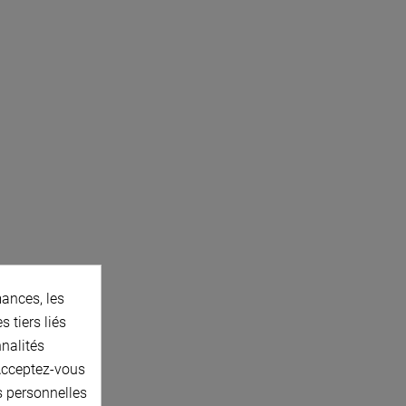
ances, les
 tiers liés
nnalités
 Acceptez-vous
s personnelles