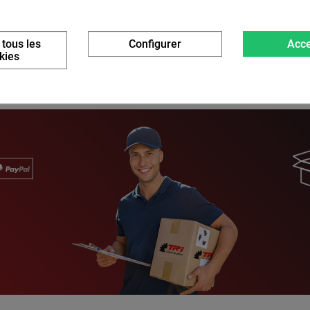
 tous les
Configurer
Acce
kies