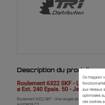
Description du produit
Ce magasin vo
Roulement 6322 SKF - Une rangée d
fonctionnalité
ø Ext. 240 Epais. 50 - Jeu augme
aux réseaux so
optimisées su
Roulement 6322 SKF - Une rangée de billes ø Int. 110 
ces cookies a
augmenté C3