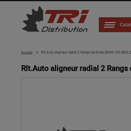
Catal
Accueil
Rlt.Auto aligneur radial 2 Rangs de billes:ØInté.100 ØExt
Rlt.Auto aligneur radial 2 Rangs