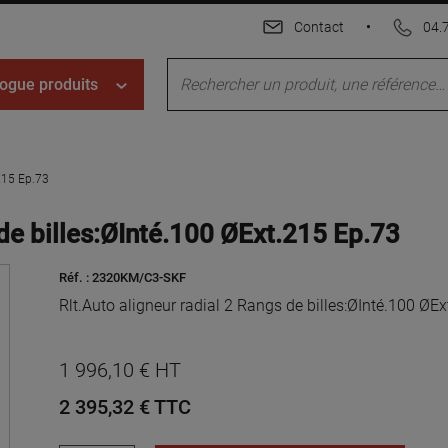
Contact
•
04.
ogue produits
.215 Ep.73
 de billes:ØInté.100 ØExt.215 Ep.73
Réf. :
2320KM/C3-SKF
Rlt.Auto aligneur radial 2 Rangs de billes:ØInté.100 ØE
1 996,10 € HT
2 395,32 €
TTC