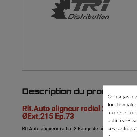
Description du produit
Ce magasin vo
fonctionnalité
Rlt.Auto aligneur radial 2 Rangs d
aux réseaux so
ØExt.215 Ep.73
optimisées su
Rlt.Auto aligneur radial 2 Rangs de billes:ØInté.100
ces cookies a
?