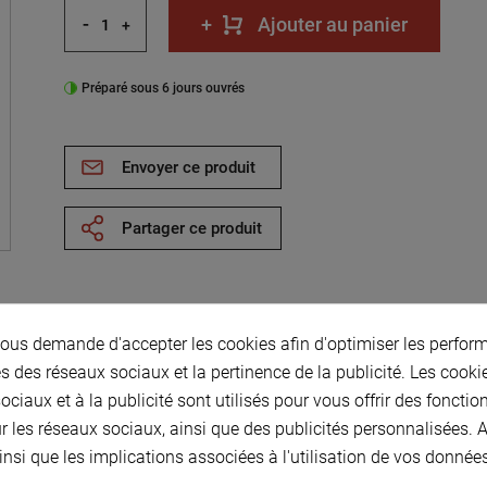
-
+
Ajouter au panier
+
Préparé sous 6 jours ouvrés
Envoyer ce produit
Partager ce produit
us demande d'accepter les cookies afin d'optimiser les perform
s des réseaux sociaux et la pertinence de la publicité. Les cookies
e billes:ØInté.100
ciaux et à la publicité sont utilisés pour vous offrir des fonctio
r les réseaux sociaux, ainsi que des publicités personnalisées.
 ØExt.215 Ep.73
insi que les implications associées à l'utilisation de vos donnée