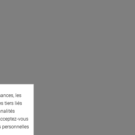
ances, les
 tiers liés
nnalités
 Acceptez-vous
s personnelles