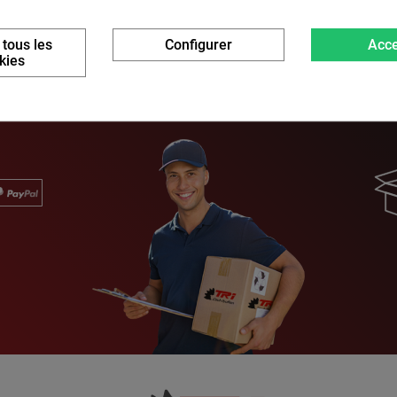
 tous les
Configurer
Acce
kies