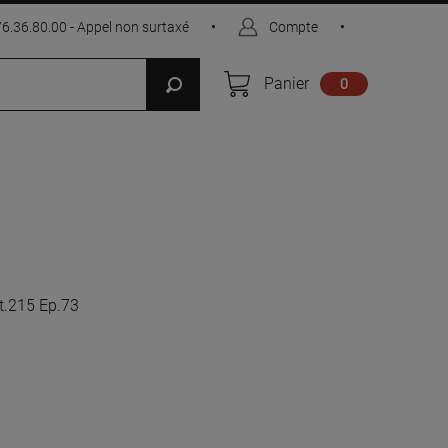
76.36.80.00 - Appel non surtaxé
•
Compte
•
Panier
0
xt.215 Ep.73