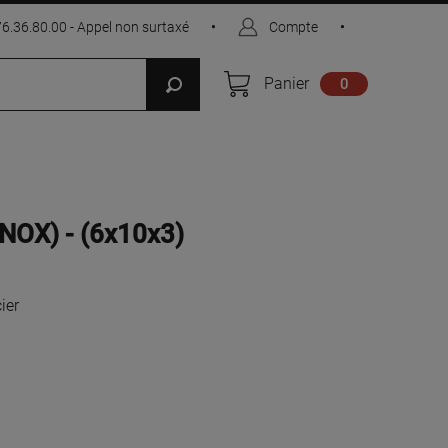
76.36.80.00 - Appel non surtaxé
•
Compte
•
Panier
0
INOX) - (6x10x3)
ier