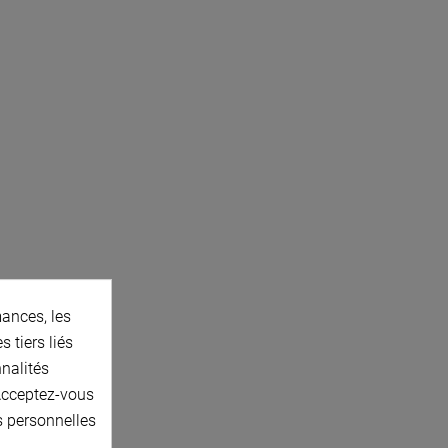
ances, les
 tiers liés
nnalités
 Acceptez-vous
s personnelles