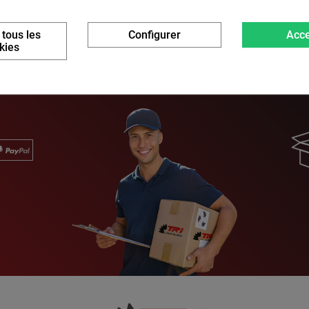
 tous les
Configurer
Acce
kies