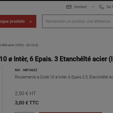
Contact
•
04.
ogue produits
héîté acier (INOX) - (6x10x3)
ø Intèr, 6 Epais. 3 Etanchéîté acier (
Réf. :
MR106ZZ
Roulements ø Extér.10 ø Intèr, 6 Epais.2,5, Etanchéîté Ac
2,50 € HT
3,00 €
TTC