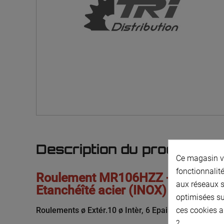
Description du produit
Ce magasin vo
fonctionnalité
Roulement MR106HZZ - ø Extér.10 ø
aux réseaux so
Etanchéîté acier (INOX) - (6x10x3
optimisées su
Roulements ø Extér.10 ø Intèr, 6 Epais.2,5, Etanchéît
ces cookies a
?