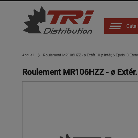
Catal
Accueil
Roulement MR106HZZ - ø Extér.10 ø Intèr, 6 Epais. 3 Etanc
Roulement MR106HZZ - ø Extér.10 