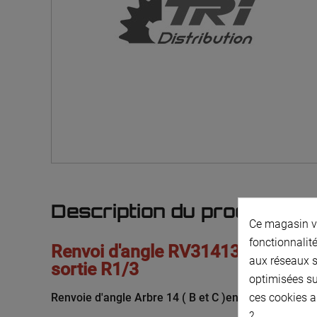
Description du produit
Ce magasin vo
fonctionnalité
Renvoi d'angle RV3141309 Arbre 1
aux réseaux so
sortie R1/3
optimisées su
Renvoie d'angle Arbre 14 ( B et C )en abres de sortie
ces cookies a
?