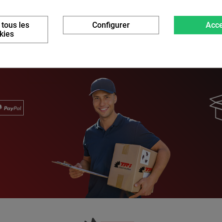
 tous les
Configurer
Acce
kies