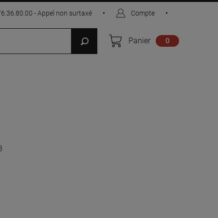
76.36.80.00 - Appel non surtaxé
•
Compte
•
Panier
0
3