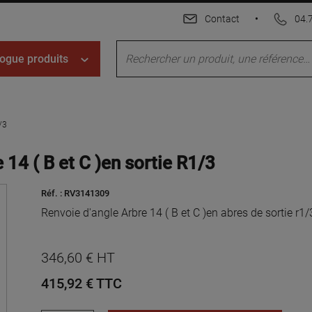
Contact
•
04.
ogue produits
/3
14 ( B et C )en sortie R1/3
Réf. :
RV3141309
Renvoie d'angle Arbre 14 ( B et C )en abres de sortie r1/
346,60 € HT
415,92 €
TTC