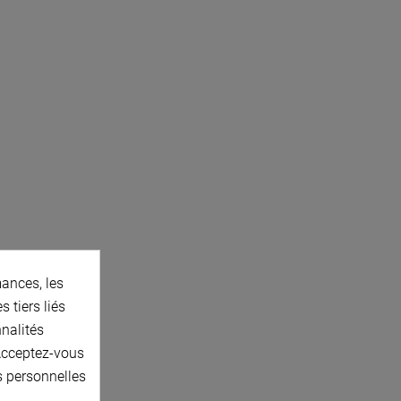
ances, les
 tiers liés
nnalités
 Acceptez-vous
s personnelles