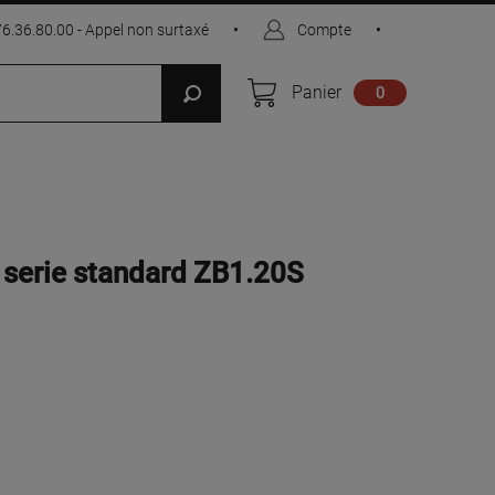
76.36.80.00 - Appel non surtaxé
•
Compte
•
Panier
0
re serie standard ZB1.20S