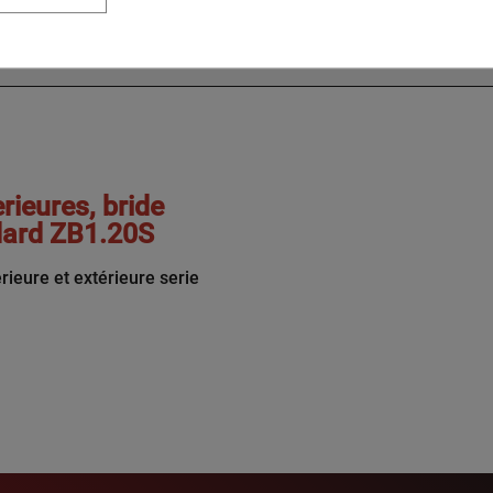
2 588
PTN
942.5
107
1016
856
905
44
990
946
44
840
8
3 105
rieures, bride
ndard ZB1.20S
rieure et extérieure serie