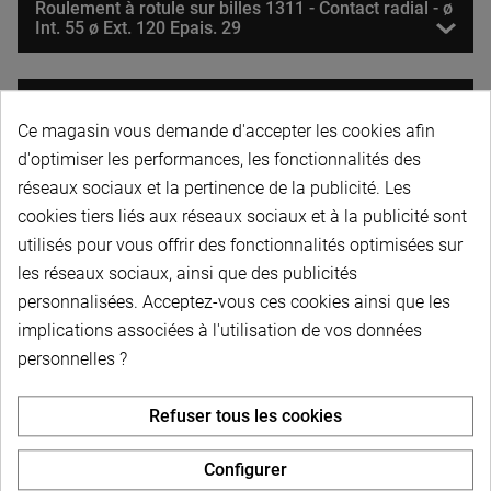
Roulement à rotule sur billes 1311 - Contact radial - ø
Int. 55 ø Ext. 120 Epais. 29
Roulement à rotule sur billes 1212 - Contact radial - ø
Int. 60 ø Ext. 110 Epais. 22 - DESTOCK
Ce magasin vous demande d'accepter les cookies afin
d'optimiser les performances, les fonctionnalités des
réseaux sociaux et la pertinence de la publicité. Les
Roulement à rotule sur billes 1212 K - Contact radial -
ø Int. 60 ø Ext. 110 Epais. 22
cookies tiers liés aux réseaux sociaux et à la publicité sont
utilisés pour vous offrir des fonctionnalités optimisées sur
les réseaux sociaux, ainsi que des publicités
Roulement à rotule sur billes 1312 K - Contact radial -
personnalisées. Acceptez-vous ces cookies ainsi que les
ø Int. 60 ø Ext. 130 Epais. 31
implications associées à l'utilisation de vos données
personnelles ?
Roulement à rotule sur billes 1312 - Contact radial - ø
Int. 60 ø Ext. 130 Epais. 31
Refuser tous les cookies
Configurer
Roulement à rotule sur billes 1213 - Contact radial - ø