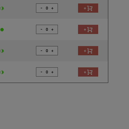
-
+
+
-
+
+
-
+
+
-
+
+