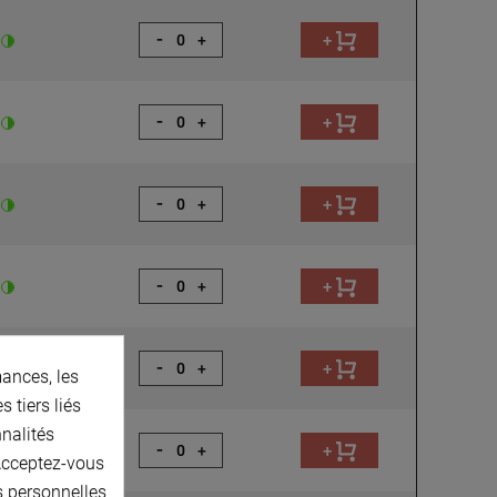
-
+
+
-
+
+
-
+
+
-
+
+
-
+
+
ances, les
 tiers liés
nnalités
-
+
+
 Acceptez-vous
s personnelles