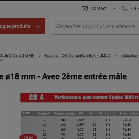
Contact
•
04.
ogue produits
OUE & VIS SANS FIN
Réducteur CH (Compatible BONFIGLIOLI)
Réducteur 
le
ie ø18 mm - Avec 2ème entrée mâle