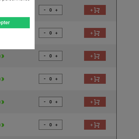
-
+
+
pter
-
+
+
-
+
+
-
+
+
-
+
+
-
+
+