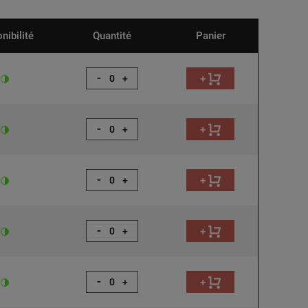
nibilité
Quantité
Panier
-
+
+
-
+
+
-
+
+
-
+
+
-
+
+