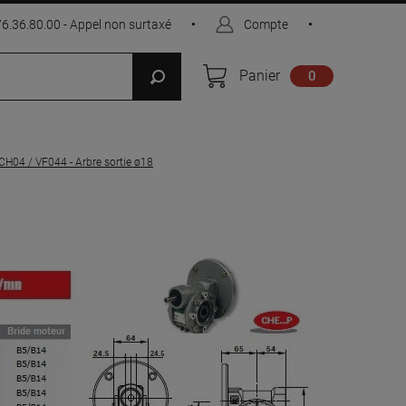
76.36.80.00 - Appel non surtaxé
•
Compte
•
Panier
0
CH04 / VF044 - Arbre sortie ø18