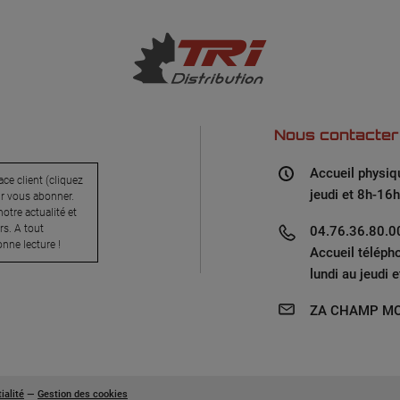
Nous contacter
Accueil physiq
ce client (cliquez
jeudi et 8h-16h
ur vous abonner.
otre actualité et
s. A tout
04.76.36.80.00
nne lecture !
Accueil téléph
lundi au jeudi 
ZA CHAMP MO
ialité
—
Gestion des cookies