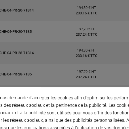
194,30 € HT
CHE-04-PR-20-71B14
233,16 € TTC
197,70 € HT
CHE-04-PR-20-71B5
237,24 € TTC
194,30 € HT
CHE-04-PR-28-71B14
233,16 € TTC
197,70 € HT
CHE-04-PR-28-71B5
237,24 € TTC
194,30 € HT
CHE-04-PR-35-71B14
us demande d'accepter les cookies afin d'optimiser les perform
233,16 € TTC
s des réseaux sociaux et la pertinence de la publicité. Les cookies
ciaux et à la publicité sont utilisés pour vous offrir des fonctio
197,70 € HT
CHE-04-PR-35-71B5
r les réseaux sociaux, ainsi que des publicités personnalisées.
237,24 € TTC
insi que les implications associées à l'utilisation de vos donnée