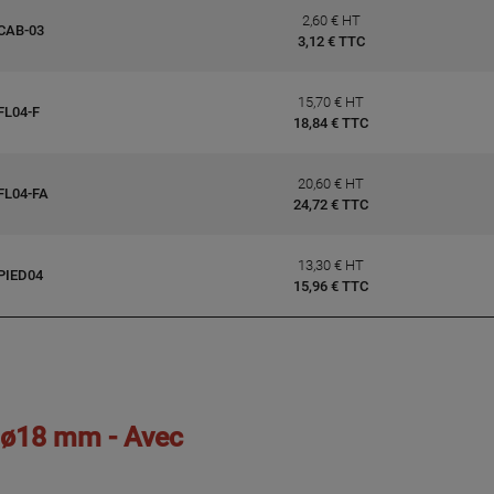
2,60 € HT
CAB-03
3,12 € TTC
15,70 € HT
FL04-F
18,84 € TTC
20,60 € HT
FL04-FA
24,72 € TTC
13,30 € HT
PIED04
15,96 € TTC
e ø18 mm - Avec