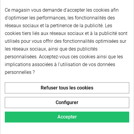
Ce magasin vous demande d'accepter les cookies afin
Poulie trapézoïdale étagée SPZ (10x6) - Aluminium -
3 gorges - ø 120-140-160 mm
d'optimiser les performances, les fonctionnalités des
réseaux sociaux et la pertinence de la publicité. Les
cookies tiers liés aux réseaux sociaux et à la publicité sont
Poulie trapézoïdale étagée SPZ (10x6) - Aluminium -
utilisés pour vous offrir des fonctionnalités optimisées sur
3 gorges - ø 130-150-170 mm
les réseaux sociaux, ainsi que des publicités
personnalisées. Acceptez-vous ces cookies ainsi que les
Poulie trapézoïdale étagée SPZ (10x6) - Aluminium -
implications associées à l'utilisation de vos données
3 gorges - ø 140-160-180 mm
personnelles ?
Poulie trapézoïdale étagée SPZ (10x6) - Aluminium -
Refuser tous les cookies
3 gorges - ø 150-170-190 mm
Configurer
Poulie trapézoïdale étagée SPZ (10x6) - Aluminium -
Accepter
3 gorges - ø 160-180-200 mm