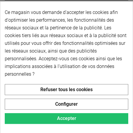
Ce magasin vous demande d'accepter les cookies afin
Poulie dentée HTD 14M115 - Fonte - Pas 14 mm -
Largeur courroie 115 mm - Forme poulie : 10WF - 64
d'optimiser les performances, les fonctionnalités des
dents
réseaux sociaux et la pertinence de la publicité. Les
cookies tiers liés aux réseaux sociaux et à la publicité sont
utilisés pour vous offrir des fonctionnalités optimisées sur
Poulie dentée HTD 14M115 - Fonte - Pas 14 mm -
Largeur courroie 115 mm - Forme poulie : 10A - 72
les réseaux sociaux, ainsi que des publicités
dents
personnalisées. Acceptez-vous ces cookies ainsi que les
implications associées à l'utilisation de vos données
personnelles ?
Poulie dentée HTD 14M115 - Fonte - Pas 14 mm -
Largeur courroie 115 mm - Forme poulie : 10A - 80
dents
Refuser tous les cookies
Configurer
Poulie dentée HTD 14M115 - Fonte - Pas 14 mm -
Largeur courroie 115 mm - Forme poulie : 10A - 90
dents
Accepter