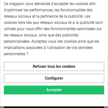
Ce magasin vous demande d'accepter les cookies afin
d'optimiser les performances, les fonctionnalités des
Poulie dentée 32H100 - Acier - Pas 12,7 mm - Pour
réseaux sociaux et la pertinence de la publicité. Les
courroie 25,4 mm - Pour moyeu 1610 - 32 dents
cookies tiers liés aux réseaux sociaux et à la publicité sont
utilisés pour vous offrir des fonctionnalités optimisées sur
Poulie dentée 36H100 - Acier - Pas 12,7 mm - Pour
les réseaux sociaux, ainsi que des publicités
courroie 25,4 mm - Pour moyeu 1610 - 36 dents
personnalisées. Acceptez-vous ces cookies ainsi que les
implications associées à l'utilisation de vos données
personnelles ?
Poulie dentée 40H100 - Acier - Pas 12,7 mm - Pour
courroie 25,4 mm - Pour moyeu 1610 - 40 dents
Refuser tous les cookies
Poulie dentée 44H100 - Acier - Pas 12,7 mm - Pour
Configurer
courroie 25,4 mm - Pour moyeu 2012 - 44 dents
Accepter
Poulie dentée 48H100 - Acier - Pas 12,7 mm - Pour
courroie 25,4 mm - Pour moyeu 2012 - 48 dents -
DESTOCK