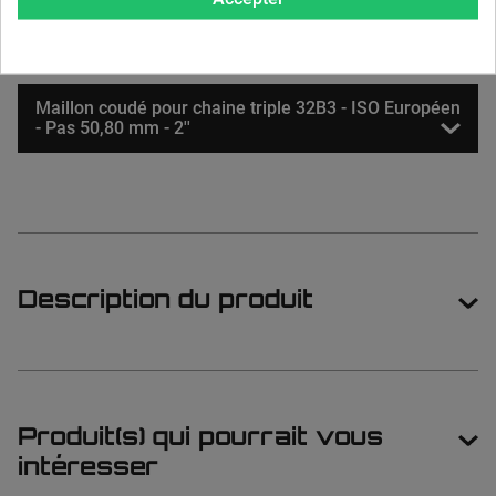
Attache rapide pour chaine triple 32B3 - ISO
Européen - Pas 50,80 mm - 2"
Maillon coudé pour chaine triple 32B3 - ISO Européen
- Pas 50,80 mm - 2''
Description du produit
Produit(s) qui pourrait vous
intéresser