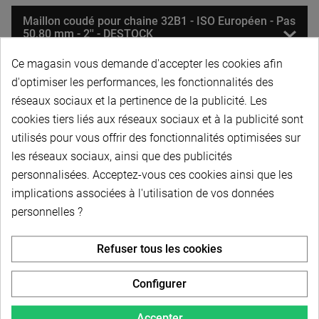
Maillon coudé pour chaine 32B1 - ISO Européen - Pas
50,80 mm - 2'' - DESTOCK
Ce magasin vous demande d'accepter les cookies afin
Rouleau de 5 mètres de chaine double 32B2 - ISO
d'optimiser les performances, les fonctionnalités des
Européen - Pas 50,80 mm - 2"
réseaux sociaux et la pertinence de la publicité. Les
cookies tiers liés aux réseaux sociaux et à la publicité sont
utilisés pour vous offrir des fonctionnalités optimisées sur
Attache rapide pour chaine double 32B2 - ISO
Européen - Pas 50,80 mm - 2"
les réseaux sociaux, ainsi que des publicités
personnalisées. Acceptez-vous ces cookies ainsi que les
implications associées à l'utilisation de vos données
Maillon coudé pour chaine double 32B2 - ISO
personnelles ?
Européen - Pas 50,80 mm - 2''
Refuser tous les cookies
Rouleau de 5 mètres de chaine triple 32B3 - ISO
Européen - Pas 50,80 mm - 2"
Configurer
Accepter