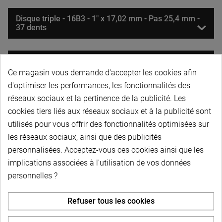
Disque triple - 16B3 - 1" x 17,02 mm - Pas 25,4 mm -
37 dents
Disque triple - 16B3 - 1" x 17,02 mm - Pas 25,4 mm -
38 dents - DESTOCK
Ce magasin vous demande d'accepter les cookies afin
d'optimiser les performances, les fonctionnalités des
réseaux sociaux et la pertinence de la publicité. Les
Disque triple - 16B3 - 1" x 17,02 mm - Pas 25,4 mm -
cookies tiers liés aux réseaux sociaux et à la publicité sont
39 dents
utilisés pour vous offrir des fonctionnalités optimisées sur
les réseaux sociaux, ainsi que des publicités
Disque triple - 16B3 - 1" x 17,02 mm - Pas 25,4 mm -
personnalisées. Acceptez-vous ces cookies ainsi que les
40 dents
implications associées à l'utilisation de vos données
personnelles ?
Disque triple - 16B3 - 1" x 17,02 mm - Pas 25,4 mm -
42 dents
Refuser tous les cookies