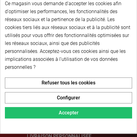
Ce magasin vous demande d'accepter les cookies afin
Roue simple - 10B1 - Fonte - 5/8" x 3/8" - Pas 15,8
d'optimiser les performances, les fonctionnalités des
mm - Pour moyeu amovible 2517 - 114 dents
réseaux sociaux et la pertinence de la publicité. Les
cookies tiers liés aux réseaux sociaux et à la publicité sont
utilisés pour vous offrir des fonctionnalités optimisées sur
les réseaux sociaux, ainsi que des publicités
personnalisées. Acceptez-vous ces cookies ainsi que les
implications associées à l'utilisation de vos données
Description du produit
personnelles ?
Refuser tous les cookies
Configurer
PAIEMENT SÉCURISÉ
Accepter
LIVRAISON PERSONNALISÉE