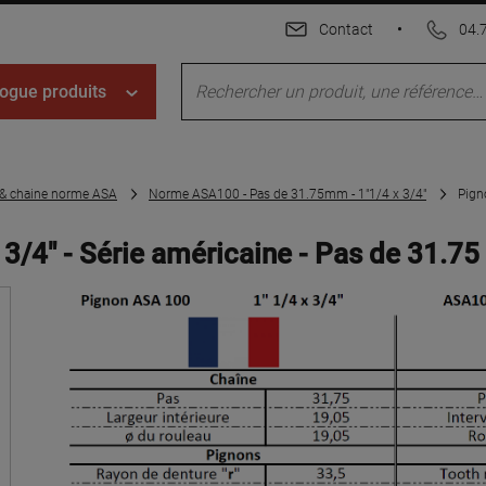
Contact
•
04.
ogue produits
 & chaine norme ASA
Norme ASA100 - Pas de 31.75mm - 1"1/4 x 3/4"
Pign
x 3/4" - Série américaine - Pas de 31.7