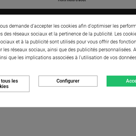
Hors mois d'août
e
Dents
De
Dp
H
D
d
Prix
us demande d'accepter les cookies afin d'optimiser les perform
102,10 € HT
s des réseaux sociaux et la pertinence de la publicité. Les cookies
14
157.8
142,68
115
110
30
122,52 € TTC
ciaux et à la publicité sont utilisés pour vous offrir des fonctio
r les réseaux sociaux, ainsi que des publicités personnalisées.
196,60 € HT
insi que les implications associées à l'utilisation de vos donnée
17
187.9
172.78
115
120
30
235,92 € TTC
 tous les
Configurer
Acce
kies
/4" - Série