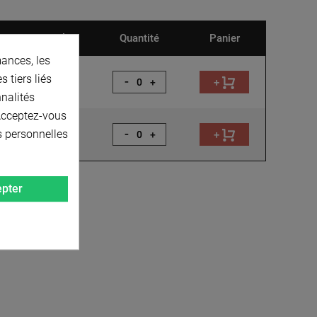
Disponibilité
Quantité
Panier
ances, les
 tiers liés
-
+
+
nnalités
 Acceptez-vous
-
s personnelles
+
+
pter