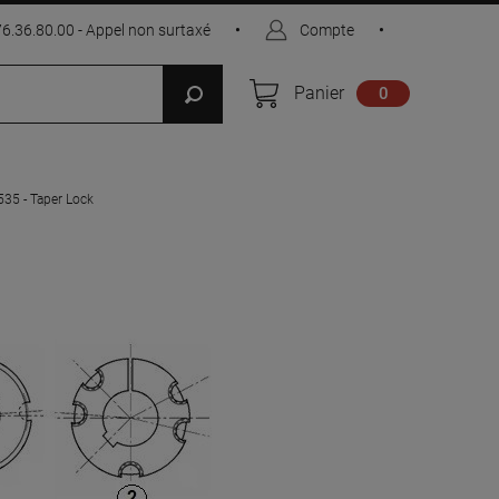
76.36.80.00 - Appel non surtaxé
•
Compte
•
Panier
0
35 - Taper Lock