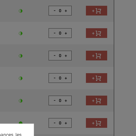
-
+
+
-
+
+
-
+
+
-
+
+
-
+
+
-
+
+
ances, les