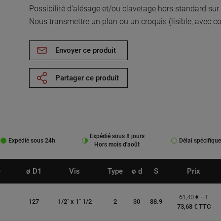
Possibilité d’alésage et/ou clavetage hors standard su
Nous transmettre un plan ou un croquis (lisible, avec c
Envoyer ce produit
Partager ce produit
Expédié sous 8 jours
Expédié sous 24h
Délai spécifique
Hors mois d'août
e
ø D1
Vis
Type
ø d
S
Prix
61,40 € HT
127
1/2" x 1" 1/2
2
30
88.9
73,68 € TTC