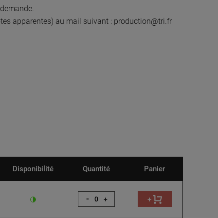
r demande.
otes apparentes) au mail suivant :
production@tri.fr
Disponibilité
Quantité
Panier
-
+
+