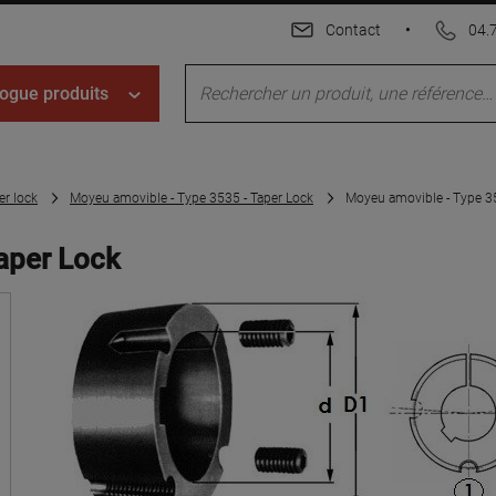
Contact
•
04.
ogue produits
er lock
Moyeu amovible - Type 3535 - Taper Lock
Moyeu amovible - Type 35
aper Lock