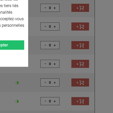
 tiers liés
-
+
+
nnalités
 Acceptez-vous
s personnelles
-
+
+
-
pter
+
+
-
+
+
-
+
+
-
+
+