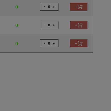
-
+
+
-
+
+
-
+
+