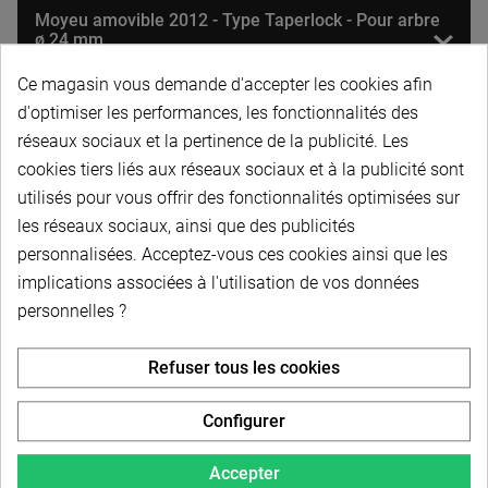
Moyeu amovible 2012 - Type Taperlock - Pour arbre
ø 24 mm
Ce magasin vous demande d'accepter les cookies afin
d'optimiser les performances, les fonctionnalités des
Moyeu amovible 2012 - Type Taperlock - Pour arbre
ø 25 mm
réseaux sociaux et la pertinence de la publicité. Les
cookies tiers liés aux réseaux sociaux et à la publicité sont
utilisés pour vous offrir des fonctionnalités optimisées sur
Moyeu amovible 2012 - Type Taperlock - Pour arbre
les réseaux sociaux, ainsi que des publicités
ø 1" pouce (25,4 mm) - Clavetage normalisé 6,35 mm
personnalisées. Acceptez-vous ces cookies ainsi que les
implications associées à l'utilisation de vos données
Moyeu amovible 2012 - Type Taperlock - Pour arbre
personnelles ?
ø 28 mm
Refuser tous les cookies
Moyeu amovible 2012 - Type Taperlock - Pour arbre
ø 30 mm
Configurer
Accepter