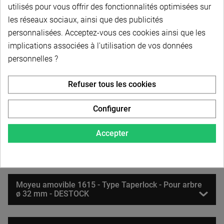
utilisés pour vous offrir des fonctionnalités optimisées sur
Moyeu amovible 1615 - Type Taperlock - Pour arbre
les réseaux sociaux, ainsi que des publicités
ø 25 mm
personnalisées. Acceptez-vous ces cookies ainsi que les
implications associées à l'utilisation de vos données
Moyeu amovible - Type 1615 - Pour arbre ø1" pouce
personnelles ?
(25,4 mm) - Clavetage normalisé 6,35 mm
Refuser tous les cookies
Moyeu amovible 1615 - Type Taperlock - Pour arbre
ø 28 mm
Configurer
Accepter
Moyeu amovible 1615 - Type Taperlock - Pour arbre
ø 30 mm
Moyeu amovible 1615 - Type Taperlock - Pour arbre
ø 32 mm - DESTOCK