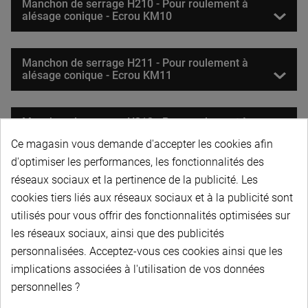
Manchon de serrage H210 - Pour roulement à
alésage conique - Ecrou KM10
Manchon de serrage H211 - Pour roulement à
alésage conique - Ecrou KM11
Manchon de serrage H212 - Pour roulement à
alésage conique - Ecrou KM12
Ce magasin vous demande d'accepter les cookies afin
d'optimiser les performances, les fonctionnalités des
réseaux sociaux et la pertinence de la publicité. Les
Manchon de serrage H213 - Pour roulement à
alésage conique - Ecrou KM13
cookies tiers liés aux réseaux sociaux et à la publicité sont
utilisés pour vous offrir des fonctionnalités optimisées sur
les réseaux sociaux, ainsi que des publicités
Manchon de serrage H214 - Pour roulement à
personnalisées. Acceptez-vous ces cookies ainsi que les
alésage conique - Ecrou KM14
implications associées à l'utilisation de vos données
personnelles ?
Manchon de serrage H216 - Pour roulement à