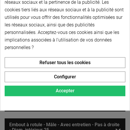
réseaux sociaux et la pertinence de la publicité. Les
- Diam. intérieur 16
cookies tiers liés aux réseaux sociaux et à la publicité sont
utilisés pour vous offrir des fonctionnalités optimisées sur
Embout à rotule - Mâle - Avec entretien - Pas à droite
les réseaux sociaux, ainsi que des publicités
- Diam. intérieur 17
personnalisées. Acceptez-vous ces cookies ainsi que les
implications associées à l'utilisation de vos données
personnelles ?
Embout à rotule - Mâle - Avec entretien - Pas à droite
- Diam. intérieur 18
Refuser tous les cookies
Embout à rotule - Mâle - Avec entretien - Pas à droite
Configurer
- Diam. intérieur 20
Accepter
Embout à rotule - Mâle - Avec entretien - Pas à droite
- Diam. intérieur 22
Embout à rotule - Mâle - Avec entretien - Pas à droite
- Diam. intérieur 25