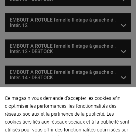
EMBOUT A ROTULE femelle filetage à gauche ø .
Intér. 12
EMBOUT A ROTULE femelle filetage à gauche ø .
Intér. 12 - DESTOCK
EMBOUT A ROTULE femelle filetage à gauche ø .
Intér. 14 - DESTOCK
Ce magasin vous demande d'accepter les cookies afin
EMBOUT A ROTULE femelle filetage à gauche ø .
Intér. 16
d'optimiser les performances, les fonctionnalités des
réseaux sociaux et la pertinence de la publicité. Les
cookies tiers liés aux réseaux sociaux et à la publicité sont
EMBOUT A ROTULE - Femelle - Filetage à gauche ø .
utilisés pour vous offrir des fonctionnalités optimisées sur
Intér. 16