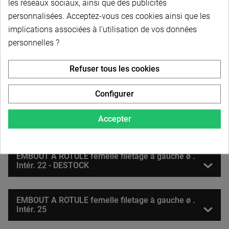
les réseaux sociaux, ainsi que des publicités
personnalisées. Acceptez-vous ces cookies ainsi que les
EMBOUT A ROTULE femelle filetage à gauche ø .
implications associées à l'utilisation de vos données
Intér. 17 - DESTOCK
personnelles ?
EMBOUT A ROTULE femelle filetage à gauche ø .
Refuser tous les cookies
Intér. 18 - DESTOCK
Configurer
EMBOUT A ROTULE femelle filetage à gauche ø .
Accepter
Intér. 20 - DESTOCK
EMBOUT A ROTULE femelle filetage à gauche ø .
Intér. 22 - DESTOCK
EMBOUT A ROTULE femelle filetage à gauche ø .
Intér. 25