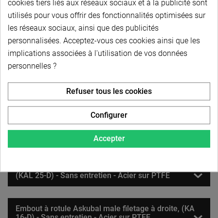
cookies tiers liés aux réseaux sociaux et à la publicité sont
(KAL 20-D) - Sans entretien - Acier sur PTFE
utilisés pour vous offrir des fonctionnalités optimisées sur
les réseaux sociaux, ainsi que des publicités
personnalisées. Acceptez-vous ces cookies ainsi que les
Embout à rotule Askubal male filetage à droite, (KA
22-D) - Sans entretien - Acier sur PTFE
implications associées à l'utilisation de vos données
personnelles ?
Embout à rotule Askubal male filetage à gauche,
Refuser tous les cookies
(KAL 22-D) - Sans entretien - Acier sur PTFE
Configurer
Embout à rotule Askubal male filetage à droite, (KA
25-D) - Sans entretien - Acier sur PTFE
Accepter
Embout à rotule Askubal male filetage à gauche,
(KAL 25-D) - Sans entretien - Acier sur PTFE
Embout à rotule Askubal male filetage à droite, (KA
16-D) - Sans entretien - Acier sur PTFE