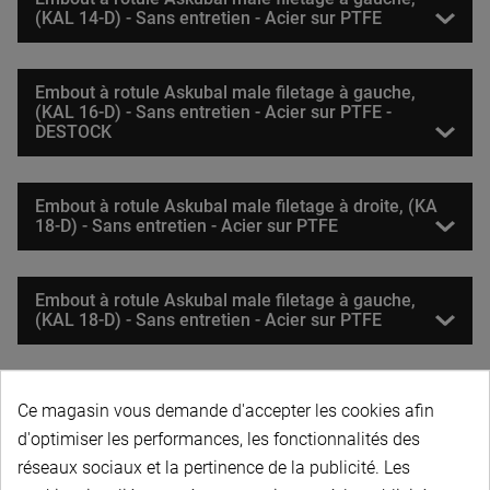
(KAL 14-D) - Sans entretien - Acier sur PTFE
Embout à rotule Askubal male filetage à gauche,
(KAL 16-D) - Sans entretien - Acier sur PTFE -
DESTOCK
Embout à rotule Askubal male filetage à droite, (KA
18-D) - Sans entretien - Acier sur PTFE
Embout à rotule Askubal male filetage à gauche,
(KAL 18-D) - Sans entretien - Acier sur PTFE
Embout à rotule Askubal male filetage à droite, (KA
Ce magasin vous demande d'accepter les cookies afin
20-D) - Sans entretien - Acier sur PTFE
d'optimiser les performances, les fonctionnalités des
réseaux sociaux et la pertinence de la publicité. Les
Embout à rotule Askubal male filetage à gauche,