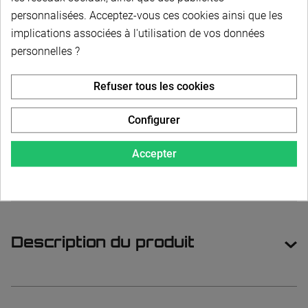
Transparente - Section B 17x11 - Renforcée (coupe
personnalisées. Acceptez-vous ces cookies ainsi que les
incluse)
implications associées à l'utilisation de vos données
personnelles ?
Courroie trapézoïdale thermosoudable -
Transparente - Section C 22x14 - Renforcée (coupe
Refuser tous les cookies
incluse)
Configurer
Soudure courroie (temporairement indisponible)
Accepter
Description du produit