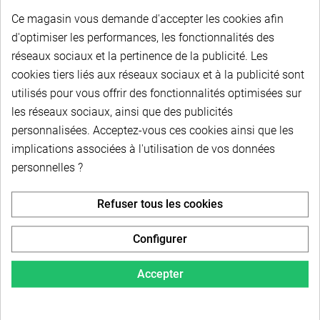
Courroie trapézoïdale dentée BX64 - Longueur
Ce magasin vous demande d'accepter les cookies afin
intérieure 1625 mm - Longueur extérieure 1691 m -
Section 16,3 x 11
d'optimiser les performances, les fonctionnalités des
réseaux sociaux et la pertinence de la publicité. Les
cookies tiers liés aux réseaux sociaux et à la publicité sont
Courroie trapézoïdale dentée BX65 - Longueur
utilisés pour vous offrir des fonctionnalités optimisées sur
intérieure 1650 mm - Longueur extérieure 1716 m -
Section 16,3 x 11
les réseaux sociaux, ainsi que des publicités
personnalisées. Acceptez-vous ces cookies ainsi que les
implications associées à l'utilisation de vos données
Courroie trapézoïdale dentée BX66 - Longueur
personnelles ?
intérieure 1675 mm - Longueur extérieure 1741 m -
Section 16,3 x 11
Refuser tous les cookies
Courroie trapézoïdale dentée BX67 - Longueur
Configurer
intérieure 1700 mm - Longueur extérieure 1766 m -
Section 16,3 x 11
Accepter
Courroie trapézoïdale dentée BX68 - Longueur
intérieure 1725 mm - Longueur extérieure 1791 mm -