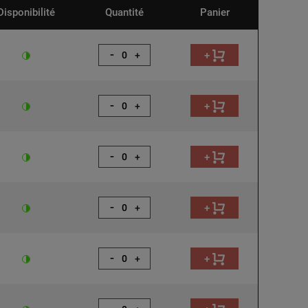
Disponibilité
Quantité
Panier
-
+
+
-
+
+
-
+
+
-
+
+
-
+
+