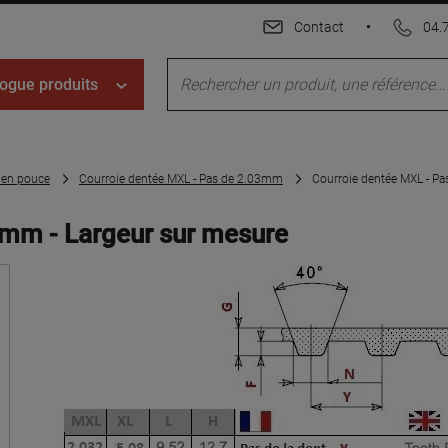
Contact
•
04.
ogue produits
s en pouce
Courroie dentée MXL - Pas de 2.03mm
Courroie dentée MXL - Pa
 mm - Largeur sur mesure