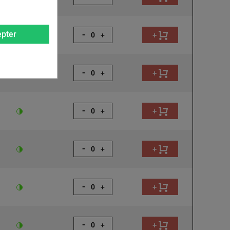
-
pter
+
+
-
+
+
-
+
+
-
+
+
-
+
+
-
+
+