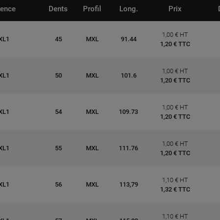
rence
Dents
Profil
Long.
Prix
1,00 € HT
XL1
45
MXL
91.44
1,20 € TTC
1,00 € HT
XL1
50
MXL
101.6
1,20 € TTC
1,00 € HT
XL1
54
MXL
109.73
1,20 € TTC
1,00 € HT
XL1
55
MXL
111.76
1,20 € TTC
1,10 € HT
XL1
56
MXL
113,79
1,32 € TTC
1,10 € HT