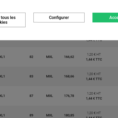
1,44 € TTC
1,20 € HT
 tous les
Configurer
Acce
XL1
79
MXL
160,53
1,44 € TTC
kies
1,20 € HT
XL1
80
MXL
162,56
1,44 € TTC
1,20 € HT
XL1
82
MXL
166,62
1,44 € TTC
1,20 € HT
XL1
83
MXL
168,66
1,44 € TTC
1,20 € HT
XL1
87
MXL
176,78
1,44 € TTC
1,20 € HT
XL1
89
MXL
180,85
1,44 € TTC