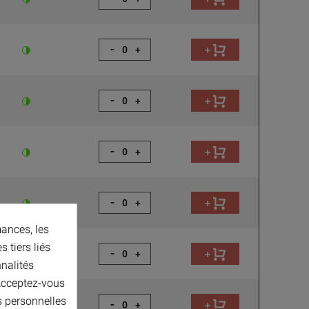
-
+
+
-
+
+
-
+
+
-
+
+
ances, les
 tiers liés
-
+
+
nnalités
 Acceptez-vous
s personnelles
-
+
+