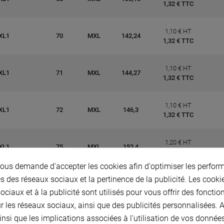
1,32 € TTC
1,10 € HT
XL1
70
MXL
142,24
1,32 € TTC
1,10 € HT
XL1
71
MXL
144,27
1,32 € TTC
1,10 € HT
XL1
72
MXL
146,3
1,32 € TTC
1,20 € HT
XL1
75
MXL
152,4
1,44 € TTC
us demande d'accepter les cookies afin d'optimiser les perform
s des réseaux sociaux et la pertinence de la publicité. Les cookies
1,20 € HT
XL1
76
MXL
154,43
1,44 € TTC
ciaux et à la publicité sont utilisés pour vous offrir des fonctio
r les réseaux sociaux, ainsi que des publicités personnalisées.
1,20 € HT
insi que les implications associées à l'utilisation de vos donnée
XL1
78
MXL
158,5