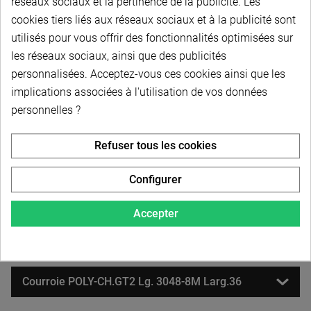
réseaux sociaux et la pertinence de la publicité. Les
cookies tiers liés aux réseaux sociaux et à la publicité sont
utilisés pour vous offrir des fonctionnalités optimisées sur
Courroie POLY-CH.GT2 Lg. 2400-8M Larg.36
les réseaux sociaux, ainsi que des publicités
personnalisées. Acceptez-vous ces cookies ainsi que les
implications associées à l'utilisation de vos données
Courroie POLY-CH.GT2 Lg. 2520-8M Larg.36
personnelles ?
Courroie POLY-CH.GT2 Lg. 2600-8M Larg.36
Refuser tous les cookies
Configurer
Courroie POLY-CH.GT2 Lg. 2800-8M Larg.36
Accepter
Courroie POLY-CH.GT2 Lg. 2840-8M Larg.36
Courroie POLY-CH.GT2 Lg. 3048-8M Larg.36