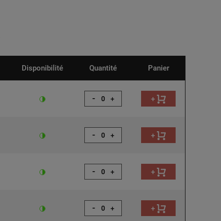
Disponibilité
Quantité
Panier
-
+
+
-
+
+
-
+
+
-
+
+