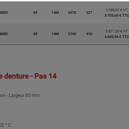
3 088,00 € HT
4M85
85
14M
4578
327
3 705,60 € TTC
3 871,30 € HT
4M85
85
14M
5740
410
4 645,56 € TTC
 denture - Pas 14
 mm - Largeur 85 mm
00 ° C.