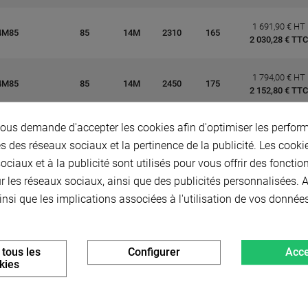
1 691,90 € HT
4M85
85
14M
2310
165
2 030,28 € TTC
1 794,00 € HT
4M85
85
14M
2450
175
2 152,80 € TTC
us demande d'accepter les cookies afin d'optimiser les perform
1 896,80 € HT
4M85
85
14M
2590
185
2 276,16 € TTC
s des réseaux sociaux et la pertinence de la publicité. Les cookies
ciaux et à la publicité sont utilisés pour vous offrir des fonctio
2 050,20 € HT
r les réseaux sociaux, ainsi que des publicités personnalisées.
4M85
55
14M
2800
200
2 460,24 € TTC
insi que les implications associées à l'utilisation de vos donnée
2 125,00 € HT
4M85
50
14M
3150
225
2 550,00 € TTC
 tous les
Configurer
Acce
kies
2 361,00 € HT
4M85
85
14M
3500
250
2 833,20 € TTC