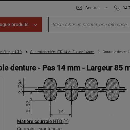
Contact
•
04.
ogue produits
s métrique HTD
Courroie dentée HTD 14M - Pas de 14mm
Courroie dentée 
le denture - Pas 14 mm - Largeur 85
Matière courroie HTD (*)
Courroie : caoutchouc