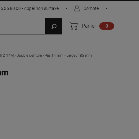
76.36.80.00 - Appel non surtaxé
•
Compte
•
Panier
0
HTD 14M - Double denture - Pas 14 mm - Largeur 85 mm
 mm