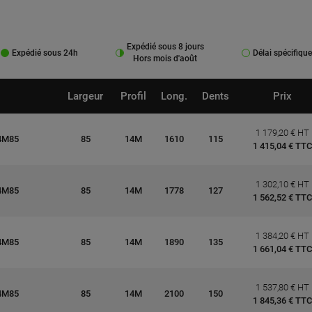
Expédié sous 8 jours
Expédié sous 24h
Délai spécifique
Hors mois d'août
Largeur
Profil
Long.
Dents
Prix
1 179,20 € HT
4M85
85
14M
1610
115
1 415,04 € TTC
1 302,10 € HT
4M85
85
14M
1778
127
1 562,52 € TTC
1 384,20 € HT
4M85
85
14M
1890
135
1 661,04 € TTC
1 537,80 € HT
4M85
85
14M
2100
150
1 845,36 € TTC