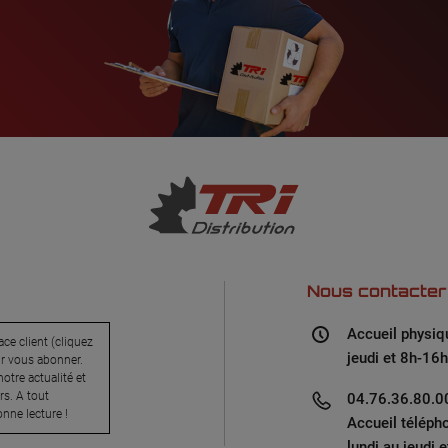
Nous contacter
Accueil physiq
ce client (cliquez
jeudi et 8h-16h
ur vous abonner.
otre actualité et
s. A tout
04.76.36.80.00
nne lecture !
Accueil téléph
lundi au jeudi 