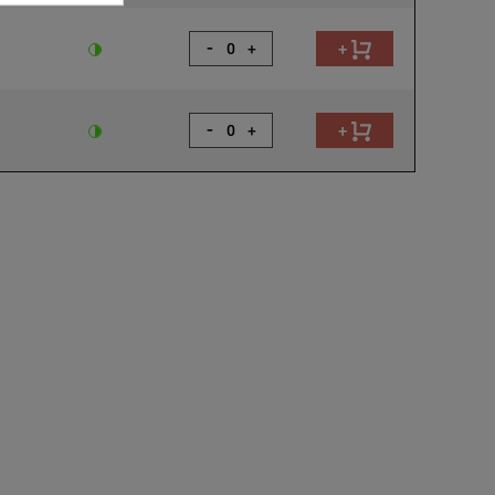
-
+
+
-
+
+