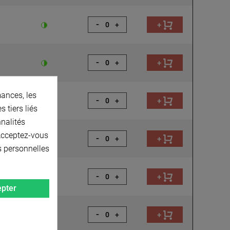
-
+
+
-
+
+
ances, les
-
+
+
 tiers liés
nnalités
 Acceptez-vous
-
+
+
s personnelles
-
+
+
pter
-
+
+