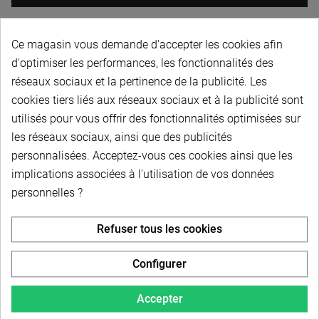
Courroie dentée à bout libre T10 - Pas 10 mm -
Ce magasin vous demande d'accepter les cookies afin
Largeur 10 mm - Vendue au mètre (coupe incluse)
d'optimiser les performances, les fonctionnalités des
réseaux sociaux et la pertinence de la publicité. Les
cookies tiers liés aux réseaux sociaux et à la publicité sont
Courroie dentée à bout libre T10 - Pas 10 mm -
Largeur 12 mm - Vendue au mètre (coupe incluse) -
utilisés pour vous offrir des fonctionnalités optimisées sur
les réseaux sociaux, ainsi que des publicités
personnalisées. Acceptez-vous ces cookies ainsi que les
Courroie dentée à bout libre T10 - Pas 10 mm -
implications associées à l'utilisation de vos données
Largeur 16 mm - Vendue au mètre (coupe incluse)
personnelles ?
Courroie dentée à bout libre T10 - Pas 10 mm -
Refuser tous les cookies
Largeur 20 mm - Vendue au mètre (coupe incluse)
Configurer
Courroie dentée à bout libre T10 - Pas 10 mm -
Largeur 25 mm - Vendue au mètre (coupe incluse)
Accepter