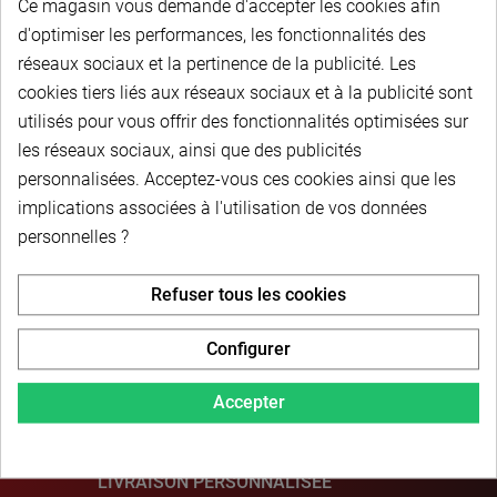
Ce magasin vous demande d'accepter les cookies afin
Couple conique - Module 3 - Rapport 1/4 - 16/64
dents - Nylon 6÷30% FV - DESTOCK
d'optimiser les performances, les fonctionnalités des
réseaux sociaux et la pertinence de la publicité. Les
cookies tiers liés aux réseaux sociaux et à la publicité sont
utilisés pour vous offrir des fonctionnalités optimisées sur
les réseaux sociaux, ainsi que des publicités
personnalisées. Acceptez-vous ces cookies ainsi que les
Description du produit
implications associées à l'utilisation de vos données
personnelles ?
Refuser tous les cookies
Configurer
PAIEMENT SÉCURISÉ
Accepter
LIVRAISON PERSONNALISÉE