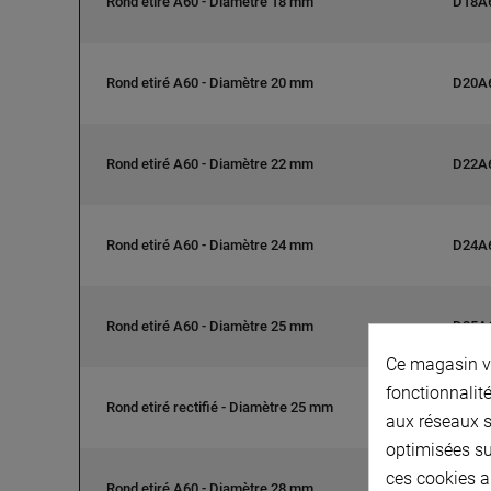
Rond etiré A60 - Diamètre 18 mm
D18A
Rond etiré A60 - Diamètre 20 mm
D20A
Rond etiré A60 - Diamètre 22 mm
D22A
Rond etiré A60 - Diamètre 24 mm
D24A
Rond etiré A60 - Diamètre 25 mm
D25A
Ce magasin vo
fonctionnalité
Rond etiré rectifié - Diamètre 25 mm
D25R
aux réseaux so
optimisées su
ces cookies a
Rond etiré A60 - Diamètre 28 mm
D28A