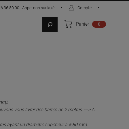
76.36.80.00 - Appel non surtaxé
•
Compte
•
Panier
0
mm).
ouvons vous livrer des barres de 2 mètres ==> A
irés ayant un diamètre supérieur à ø 80 mm.