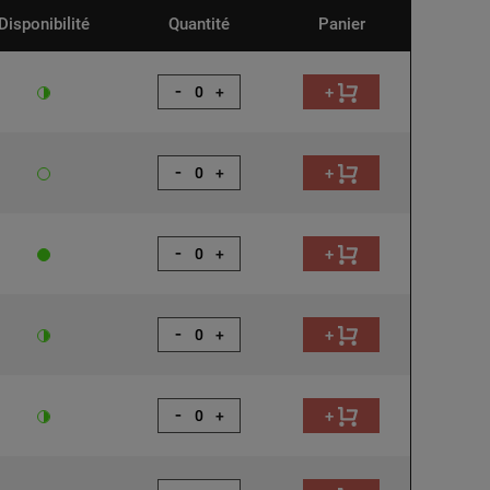
Disponibilité
Quantité
Panier
-
+
+
-
+
+
-
+
+
-
+
+
-
+
+