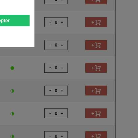
pter
-
+
+
-
+
+
-
+
+
-
+
+
-
+
+
-
+
+