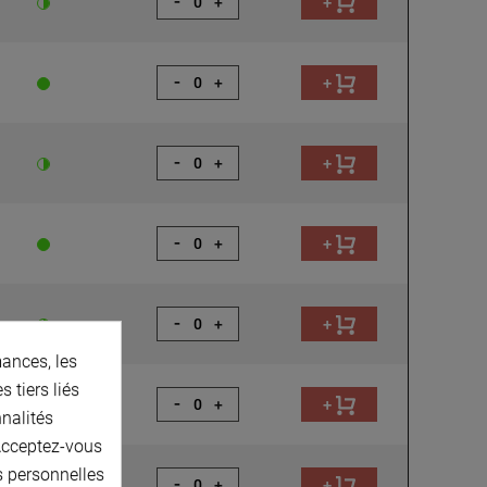
-
+
+
-
+
+
-
+
+
-
+
+
-
+
+
ances, les
 tiers liés
-
+
+
nnalités
 Acceptez-vous
s personnelles
-
+
+