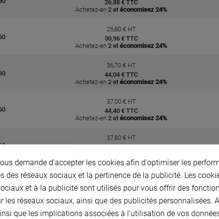
60
26,88 € TTC
Achetez-en
2 et
économisez 24%
25,80 € HT
60
30,96 € TTC
Achetez-en
2 et
économisez 24%
36,70 € HT
60
44,04 € TTC
Achetez-en
2 et
économisez 24%
37,00 € HT
60
44,40 € TTC
Achetez-en
2 et
économisez 24%
37,80 € HT
60
45,36 € TTC
Achetez-en
2 et
économisez 24%
us demande d'accepter les cookies afin d'optimiser les perform
40,40 € HT
s des réseaux sociaux et la pertinence de la publicité. Les cookies
EC
48,48 € TTC
ciaux et à la publicité sont utilisés pour vous offrir des fonctio
Achetez-en
2 et
économisez 24%
r les réseaux sociaux, ainsi que des publicités personnalisées.
38,10 € HT
insi que les implications associées à l'utilisation de vos donnée
60