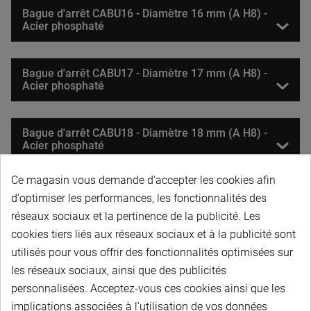
Bague d'arrêt CABU16 - Diamètre 16 mm (A H8) -
Acier phosphaté
Bague d'arrêt CABU17 - Diamètre 17 mm (A H8) -
Acier phosphaté
Bague d'arrêt CABU18 - Diamètre 18 mm (A H8) -
Acier phosphaté
Ce magasin vous demande d'accepter les cookies afin
Bague d'arrêt CABU20 - Diamètre 20 mm (A H8) -
d'optimiser les performances, les fonctionnalités des
Acier phosphaté
réseaux sociaux et la pertinence de la publicité. Les
cookies tiers liés aux réseaux sociaux et à la publicité sont
utilisés pour vous offrir des fonctionnalités optimisées sur
Bague d'arrêt CABU25 - Diamètre 25 mm (A H8) -
Acier phosphaté
les réseaux sociaux, ainsi que des publicités
personnalisées. Acceptez-vous ces cookies ainsi que les
implications associées à l'utilisation de vos données