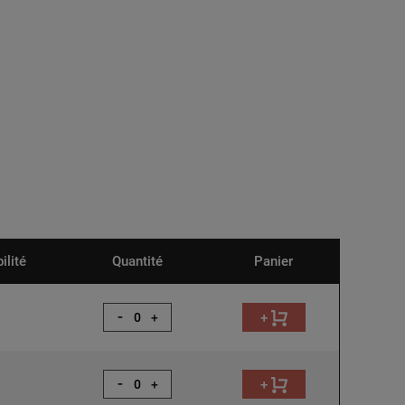
ilité
Quantité
Panier
-
+
+
-
+
+