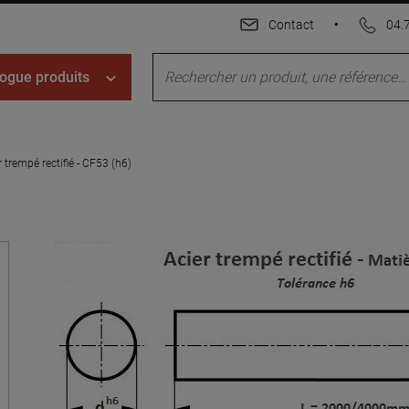
Contact
•
04.
ogue produits
r trempé rectifié - CF53 (h6)