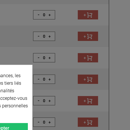
-
+
+
-
+
+
-
+
+
ances, les
-
+
+
 tiers liés
nnalités
 Acceptez-vous
-
+
+
s personnelles
-
+
+
pter