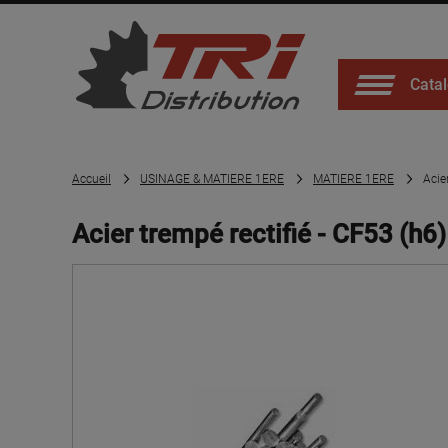
Catal
Accueil
USINAGE & MATIERE 1ERE
MATIERE 1ERE
Acie
Acier trempé rectifié - CF53 (h6)