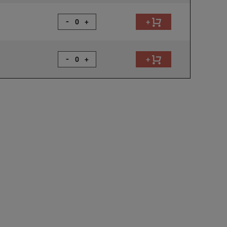
-
+
+
-
+
+