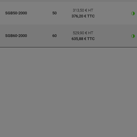
313,50 € HT
SGB50-2000
50
376,20 € TTC
529,90 € HT
SGB60-2000
60
635,88 € TTC