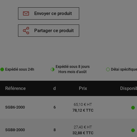
Envoyer ce produit
Partager ce produit
Expédié sous 8 jours
Expédié sous 24h
Délai spécifique
Hors mois d'août
Référence
d
Prix
Disponib
65,10 € HT
SGB6-2000
6
78,12 € TTC
27,40 € HT
SGB8-2000
8
32,88 € TTC