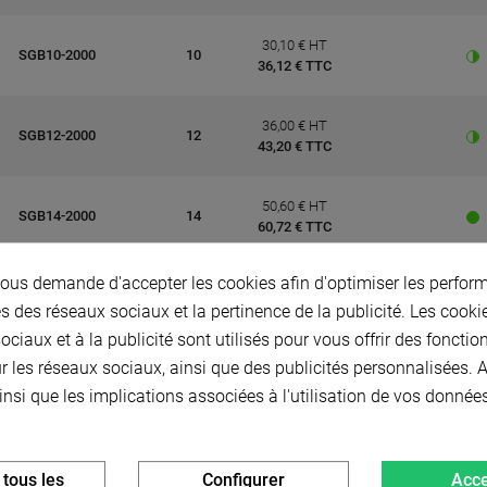
30,10 € HT
SGB10-2000
10
36,12 € TTC
36,00 € HT
SGB12-2000
12
43,20 € TTC
50,60 € HT
SGB14-2000
14
60,72 € TTC
us demande d'accepter les cookies afin d'optimiser les perform
51,70 € HT
SGB15-2000
15
62,04 € TTC
s des réseaux sociaux et la pertinence de la publicité. Les cookies
ciaux et à la publicité sont utilisés pour vous offrir des fonctio
r les réseaux sociaux, ainsi que des publicités personnalisées.
46,50 € HT
SGB16-2000
16
55,80 € TTC
insi que les implications associées à l'utilisation de vos donnée
60,90 € HT
SGB18-2000
18
73,08 € TTC
 tous les
Configurer
Acce