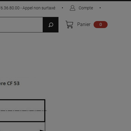
76.36.80.00 - Appel non surtaxé
•
Compte
•
Panier
0