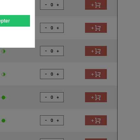
-
+
+
pter
-
+
+
-
+
+
-
+
+
-
+
+
-
+
+