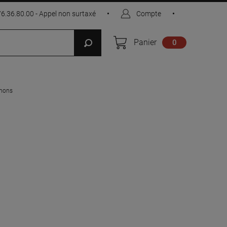
76.36.80.00 - Appel non surtaxé
•
Compte
•
Panier
0
chons