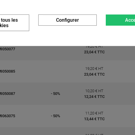
20,40 € HT
MI050065
24,48 € TTC
 tous les
Configurer
Acce
20,40 € HT
kies
MI050075
24,48 € TTC
19,20 € HT
MI050077
23,04 € TTC
19,20 € HT
MI050085
23,04 € TTC
10,20 € HT
MI050087
- 50%
12,24 € TTC
11,20 € HT
MI063075
- 50%
13,44 € TTC