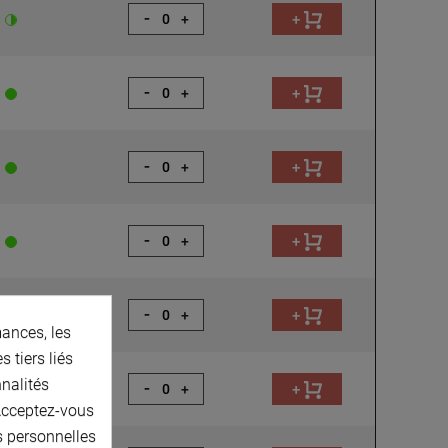
-
+
+
-
+
+
-
+
+
-
+
+
-
+
+
ances, les
 tiers liés
nnalités
-
+
+
 Acceptez-vous
s personnelles