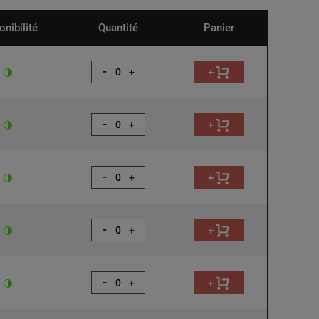
onibilité
Quantité
Panier
-
+
+
-
+
+
-
+
+
-
+
+
-
+
+