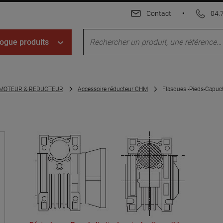
Contact
•
04.
ogue produits
 MOTEUR & REDUCTEUR
Accessoire réducteur CHM
Flasques -Pieds-Capu