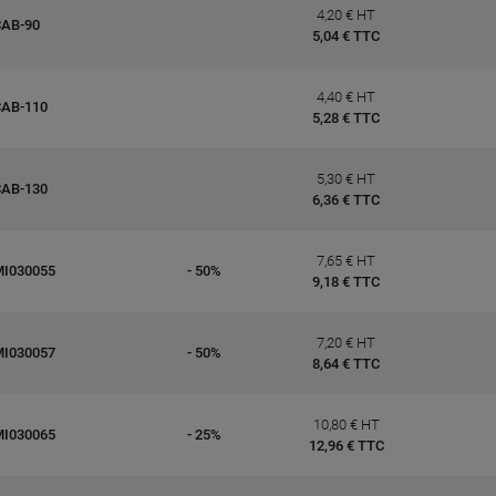
4,20 € HT
CAB-90
5,04 € TTC
4,40 € HT
CAB-110
5,28 € TTC
5,30 € HT
CAB-130
6,36 € TTC
7,65 € HT
MI030055
- 50%
9,18 € TTC
7,20 € HT
MI030057
- 50%
8,64 € TTC
10,80 € HT
MI030065
- 25%
12,96 € TTC