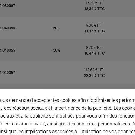
15,30 € HT
MI030067
18,36 € TTC
9,30 € HT
MI040055
- 50%
11,16 € TTC
8,70 € HT
MI040065
- 50%
10,44 € TTC
18,60 € HT
MI040067
22,32 € TTC
18,60 € HT
MI040075
22,32 € TTC
us demande d'accepter les cookies afin d'optimiser les perform
s des réseaux sociaux et la pertinence de la publicité. Les cookies
9,30 € HT
ciaux et à la publicité sont utilisés pour vous offrir des fonctio
MI040077
- 50%
11,16 € TTC
r les réseaux sociaux, ainsi que des publicités personnalisées.
insi que les implications associées à l'utilisation de vos donnée