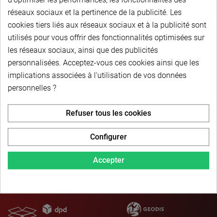
À partir de
réseaux sociaux et la pertinence de la publicité. Les
218,28 €
cookies tiers liés aux réseaux sociaux et à la publicité sont
136,43 € HT
-
163,71 € TTC
utilisés pour vous offrir des fonctionnalités optimisées sur
les réseaux sociaux, ainsi que des publicités
Choisir dans la liste
personnalisées. Acceptez-vous ces cookies ainsi que les
implications associées à l'utilisation de vos données
personnelles ?
Refuser tous les cookies
Configurer
PAIEMENT SÉCURISÉ
Accepter
LIVRAISON PERSONNALISÉE