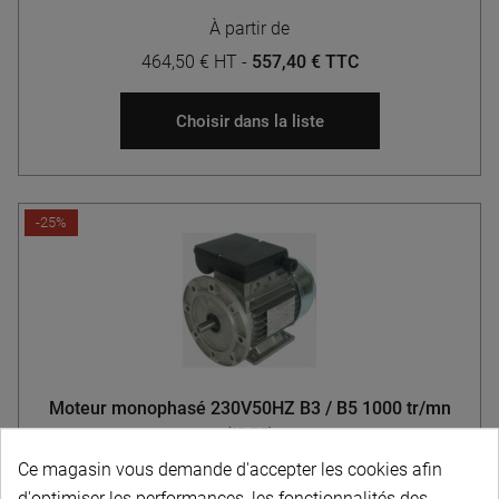
À partir de
464,50 € HT
-
557,40 € TTC
Choisir dans la liste
-25%
Moteur monophasé 230V50HZ B3 / B5 1000 tr/mn
(IP55)
Ce magasin vous demande d'accepter les cookies afin
d'optimiser les performances, les fonctionnalités des