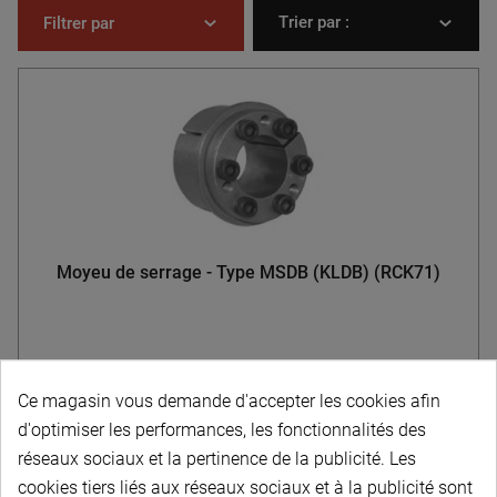
Trier par :
Filtrer par
Moyeu de serrage - Type MSDB (KLDB) (RCK71)
À partir de
Ce magasin vous demande d'accepter les cookies afin
11,30 € HT
-
13,56 € TTC
d'optimiser les performances, les fonctionnalités des
réseaux sociaux et la pertinence de la publicité. Les
Choisir dans la liste
cookies tiers liés aux réseaux sociaux et à la publicité sont