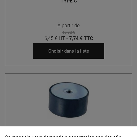
TYPE C
À partir de
10,32 €
6,45 € HT
-
7,74 € TTC
Choisir dans la liste
PLOTS ANTIVIBRATOIRES - FEMELLE/FEMELLE -