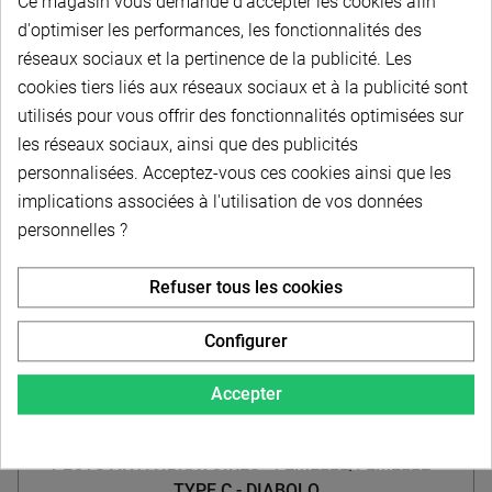
TYPE C - INOX
Ce magasin vous demande d'accepter les cookies afin
d'optimiser les performances, les fonctionnalités des
réseaux sociaux et la pertinence de la publicité. Les
cookies tiers liés aux réseaux sociaux et à la publicité sont
À partir de
utilisés pour vous offrir des fonctionnalités optimisées sur
62,10 € HT
-
74,52 € TTC
les réseaux sociaux, ainsi que des publicités
personnalisées. Acceptez-vous ces cookies ainsi que les
Choisir dans la liste
implications associées à l'utilisation de vos données
personnelles ?
Refuser tous les cookies
Configurer
Accepter
PLOTS ANTIVIBRATOIRES - FEMELLE/FEMELLE -
TYPE C - DIABOLO