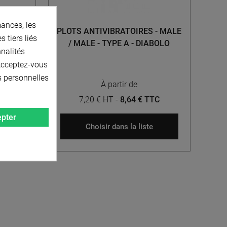
ances, les
 - MALE
PLOTS ANTIVIBRATOIRES - MALE
 tiers liés
OX
/ MALE - TYPE A - DIABOLO
nnalités
 Acceptez-vous
s personnelles
À partir de
TC
7,20 € HT
-
8,64 € TTC
pter
Choisir dans la liste