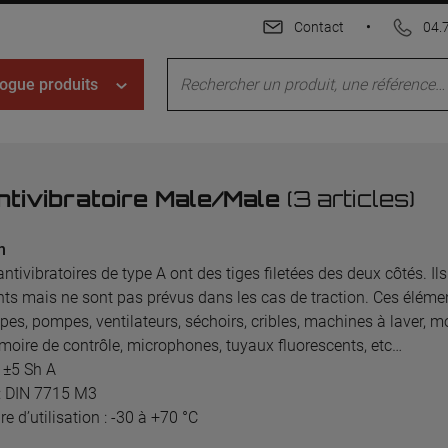
Contact
•
04.
ogue produits
ntivibratoire Male/Male
(3 articles)
n
antivibratoires de type A ont des tiges filetées des deux côtés. 
nts mais ne sont pas prévus dans les cas de traction. Ces éléme
upes, pompes, ventilateurs, séchoirs, cribles, machines à laver, m
moire de contrôle, microphones, tuyaux fluorescents, etc…
0 ±5 Sh A
: DIN 7715 M3
e d’utilisation : -30 à +70 °C