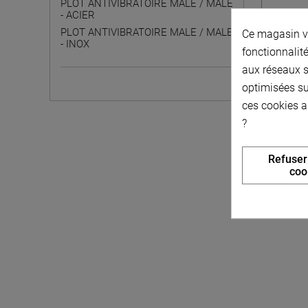
PLOT ANTIVIBRATOIRE MALE / MALE
- ACIER
PLOT ANTIVIBRATOIRE MALE / MALE
Ce magasin vo
PLOTS
- INOX
fonctionnalité
aux réseaux so
optimisées su
ces cookies a
?
Refuser
coo