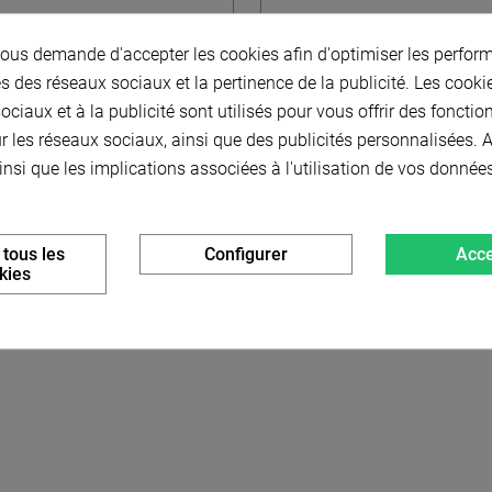
us demande d'accepter les cookies afin d'optimiser les perform
 ANTIVIBRATOIRES MALE /
PLOTS ANTIVIBRATOIRES
s des réseaux sociaux et la pertinence de la publicité. Les cookies
MALE - TYPE A
/ MALE - TYPE A - IN
ciaux et à la publicité sont utilisés pour vous offrir des fonctio
r les réseaux sociaux, ainsi que des publicités personnalisées.
insi que les implications associées à l'utilisation de vos donnée
À partir de
À partir de
4,10 € HT
-
4,92 € TTC
7,50 € HT
-
9,00 € T
 tous les
Configurer
Acce
kies
Choisir dans la liste
Choisir dans la liste