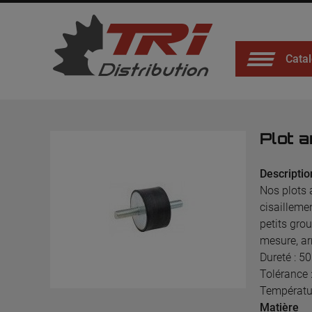
Catal
Plot a
Descriptio
Nos plots 
cisailleme
petits gro
mesure, ar
Dureté : 5
Tolérance 
Températur
Matière