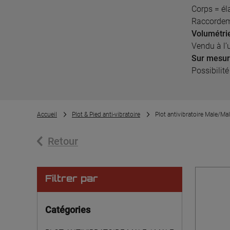
Corps = él
Raccordeme
Volumétri
Vendu à l’
Sur mesu
Possibilit
Accueil
Plot & Pied anti-vibratoire
Plot antivibratoire Male/Ma
Retour
Filtrer par
Catégories