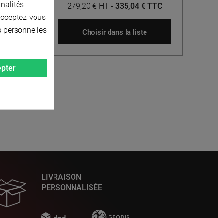
nnalités
 TTC
279,20 € HT
-
335,04 € TTC
 Acceptez-vous
s personnelles
Choisir dans la liste
pter
LIVRAISON
PERSONNALISÉE