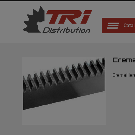
Catal
Crema
Cremailler