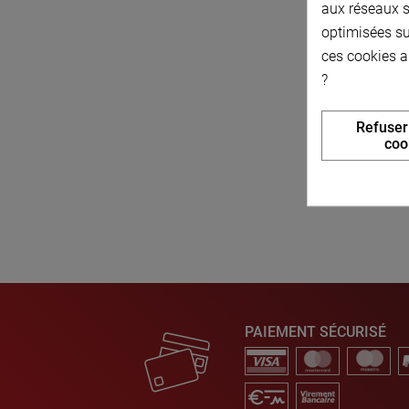
aux réseaux so
74
optimisées su
ces cookies a
?
Refuser
coo
PAIEMENT SÉCURISÉ