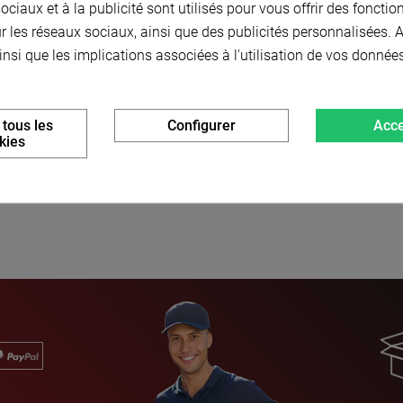
ciaux et à la publicité sont utilisés pour vous offrir des fonctio
,00 € HT
-
88,80 € TTC
139,80 € HT
-
167,76 €
r les réseaux sociaux, ainsi que des publicités personnalisées.
insi que les implications associées à l'utilisation de vos donnée
Choisir dans la liste
Choisir dans la liste
 tous les
Configurer
Acce
kies