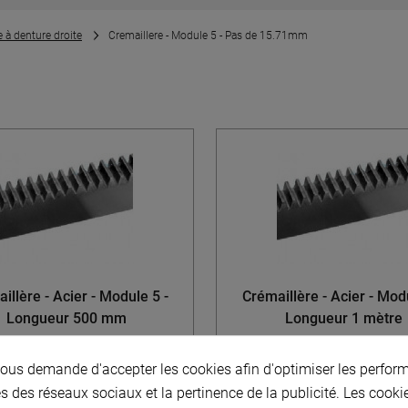
e à denture droite
Cremaillere - Module 5 - Pas de 15.71mm
illère - Acier - Module 5 -
Crémaillère - Acier - Modu
Longueur 500 mm
Longueur 1 mètre
us demande d'accepter les cookies afin d'optimiser les perform
À partir de
À partir de
s des réseaux sociaux et la pertinence de la publicité. Les cookies