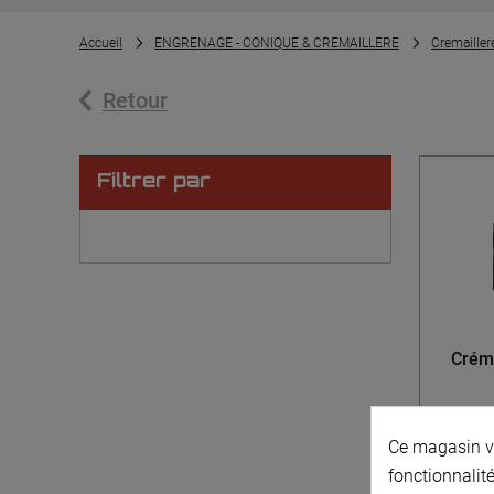
Accueil
ENGRENAGE - CONIQUE & CREMAILLERE
Cremailler
Retour
Filtrer par
Créma
Ce magasin vo
fonctionnalité