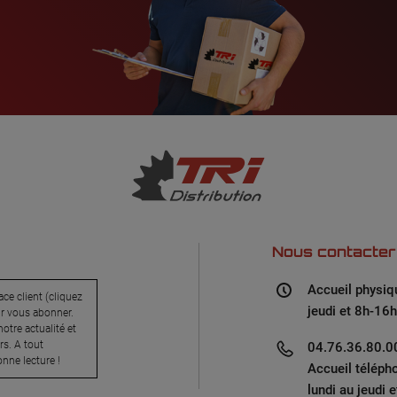
Nous contacter
Accueil physiq
ce client (cliquez
jeudi et 8h-16h
ur vous abonner.
otre actualité et
s. A tout
04.76.36.80.00
nne lecture !
Accueil téléph
lundi au jeudi 