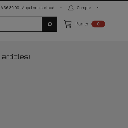
76.36.80.00 - Appel non surtaxé
•
Compte
•
Panier
0
 articles)