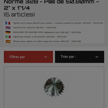
Norme 32B - Pas de 50.80mm -
2" x 1"1/4
(6 articles)
Trier par :
Filtrer par