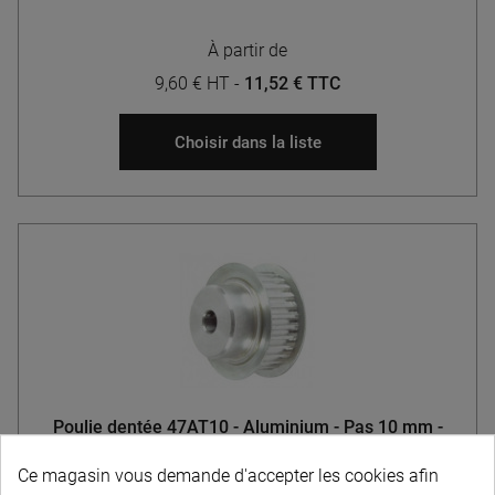
À partir de
9,60 € HT
-
11,52 € TTC
Choisir dans la liste
Poulie dentée 47AT10 - Aluminium - Pas 10 mm -
Largeur courroie 32 mm
Ce magasin vous demande d'accepter les cookies afin