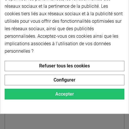
À partir de
réseaux sociaux et la pertinence de la publicité. Les
2,80 € HT
-
3,36 € TTC
cookies tiers liés aux réseaux sociaux et à la publicité sont
utilisés pour vous offrir des fonctionnalités optimisées sur
les réseaux sociaux, ainsi que des publicités
Choisir dans la liste
personnalisées. Acceptez-vous ces cookies ainsi que les
implications associées à l'utilisation de vos données
personnelles ?
Refuser tous les cookies
Configurer
Accepter
Poulie dentée 36T5 - Aluminium - Pas 5 mm -
Largeur courroie 25 mm