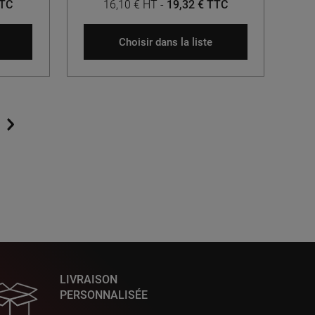
TTC
16,10 € HT
-
19,32 € TTC
Choisir dans la liste
LIVRAISON
PERSONNALISÉE