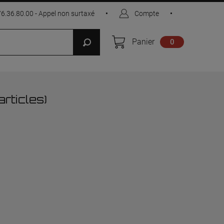
76.36.80.00 - Appel non surtaxé
•
Compte
•
Panier
0
articles)