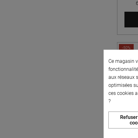
-50%
Ce magasin vo
fonctionnalité
aux réseaux so
optimisées su
ces cookies a
Courr
?
Refuser
coo