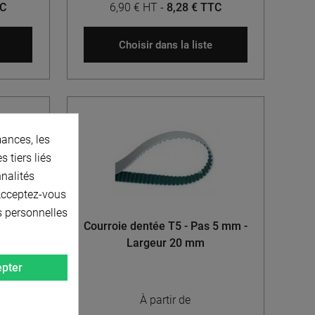
TC
6,90 € HT
-
8,28 € TTC
Choisir dans la liste
ances, les
 tiers liés
nnalités
 Acceptez-vous
s personnelles
ouble
Courroie dentée T5 - Pas 5 mm -
geur 16
Largeur 20 mm
pter
À partir de