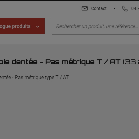
Contact
•
04.
ogue produits
oie dentée - Pas métrique T / AT
(33 
entée - Pas métrique type T / AT