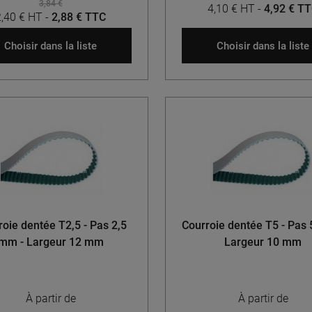
3,84 €
4,10 € HT
-
4,92 € T
2,40 € HT
-
2,88 € TTC
Choisir dans la liste
Choisir dans la liste
oie dentée T2,5 - Pas 2,5
Courroie dentée T5 - Pas
mm - Largeur 12 mm
Largeur 10 mm
À partir de
À partir de