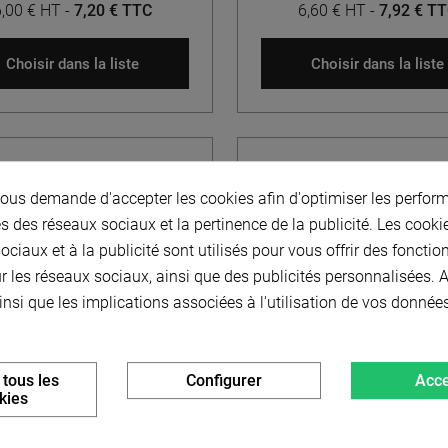
6,00 € HT
-
7,20 € TTC
6,60 € HT
-
7,92 € T
Choisir dans la liste
Choisir dans la liste
us demande d'accepter les cookies afin d'optimiser les perform
s des réseaux sociaux et la pertinence de la publicité. Les cookies
ciaux et à la publicité sont utilisés pour vous offrir des fonctio
r les réseaux sociaux, ainsi que des publicités personnalisées.
insi que les implications associées à l'utilisation de vos donnée
oie dentée T5 - Pas 5 mm -
Courroie dentée T5 - D
Largeur 16 mm
denture - Pas 5 mm - Lar
mm
 tous les
Configurer
Acce
kies
À partir de
À partir de