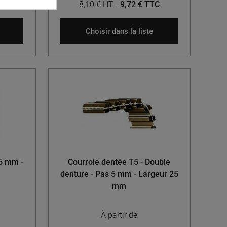
TTC
8,10 € HT
-
9,72 € TTC
Choisir dans la liste
 5 mm -
Courroie dentée T5 - Double
denture - Pas 5 mm - Largeur 25
mm
À partir de