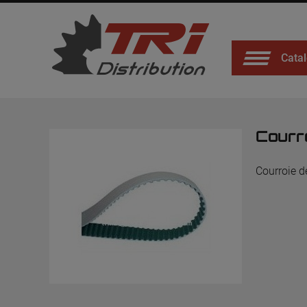
Catal
Courr
Courroie d