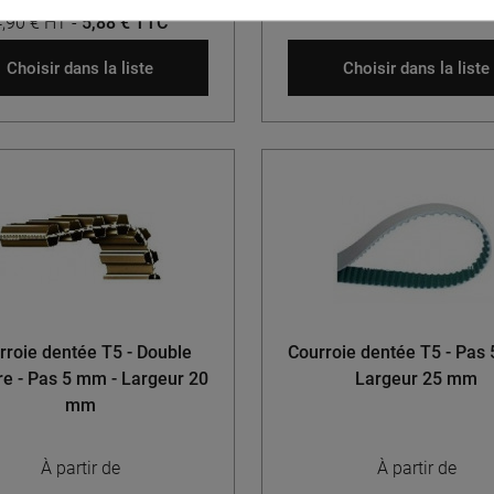
11,76 €
12,90 € HT
-
15,48 € 
4,90 € HT
-
5,88 € TTC
Choisir dans la liste
Choisir dans la liste
rroie dentée T5 - Double
Courroie dentée T5 - Pas
re - Pas 5 mm - Largeur 20
Largeur 25 mm
mm
À partir de
À partir de